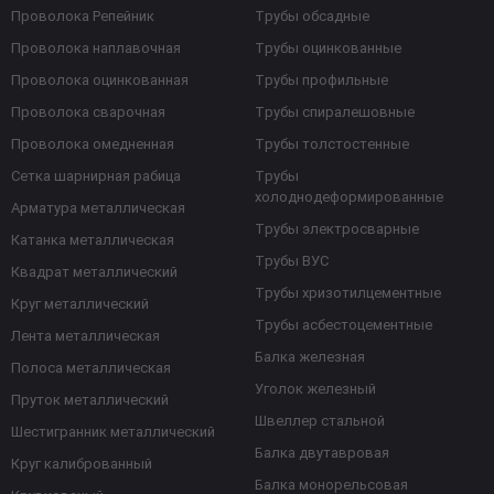
Проволока Репейник
Трубы обсадные
Проволока наплавочная
Трубы оцинкованные
Проволока оцинкованная
Трубы профильные
Проволока сварочная
Трубы спиралешовные
Проволока омедненная
Трубы толстостенные
Сетка шарнирная рабица
Трубы
холоднодеформированные
Арматура металлическая
Трубы электросварные
Катанка металлическая
Трубы ВУС
Квадрат металлический
Трубы хризотилцементные
Круг металлический
Трубы асбестоцементные
Лента металлическая
Балка железная
Полоса металлическая
Уголок железный
Пруток металлический
Швеллер стальной
Шестигранник металлический
Балка двутавровая
Круг калиброванный
Балка монорельсовая