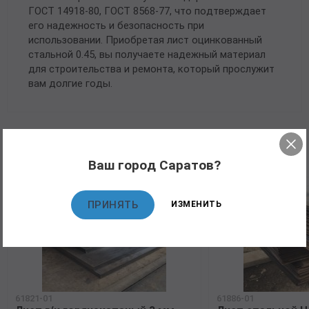
ГОСТ 14918-80, ГОСТ 8568-77, что подтверждает
его надежность и безопасность при
использовании. Приобретая лист оцинкованный
стальной 0.45, вы получаете надежный материал
для строительства и ремонта, который прослужит
вам долгие годы.
Рекомендуемые товары
Ваш город Саратов?
ПРИНЯТЬ
ИЗМЕНИТЬ
61821-01
61886-01