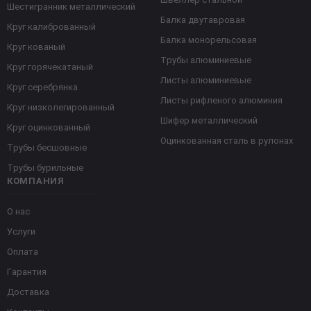
Шестигранник металлический
Балка двутавровая
Круг калиброванный
Балка монорельсовая
Круг кованый
Трубы алюминиевые
Круг горячекатаный
Листы алюминиевые
Круг серебрянка
Листы рифленого алюминия
Круг низколегированный
Шифер металлический
Круг оцинкованный
Оцинкованная сталь в рулонах
Трубы бесшовные
Трубы бурильные
КОМПАНИЯ
О нас
Услуги
Оплата
Гарантия
Доставка