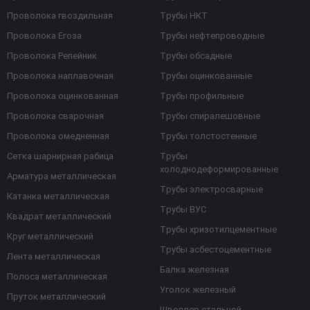
Проволока гвоздильная
Трубы НКТ
Проволока Егоза
Трубы нефтепроводные
Проволока Репейник
Трубы обсадные
Проволока наплавочная
Трубы оцинкованные
Проволока оцинкованная
Трубы профильные
Проволока сварочная
Трубы спиралешовные
Проволока омедненная
Трубы толстостенные
Сетка шарнирная рабица
Трубы
холоднодеформированные
Арматура металлическая
Трубы электросварные
Катанка металлическая
Трубы ВУС
Квадрат металлический
Трубы хризотилцементные
Круг металлический
Трубы асбестоцементные
Лента металлическая
Балка железная
Полоса металлическая
Уголок железный
Пруток металлический
Швеллер стальной