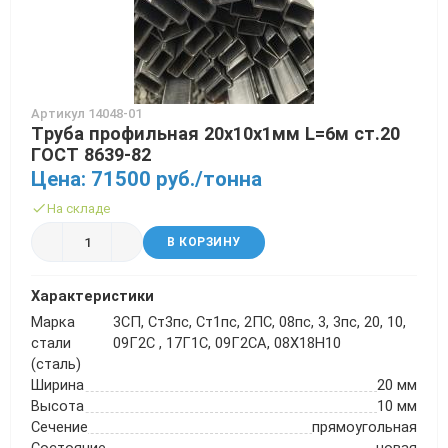
Артикул 14048-01
Труба профильная 20х10х1мм L=6м ст.20
ГОСТ 8639-82
Цена: 71500 руб./тонна
На складе
В КОРЗИНУ
Характеристики
Марка
3СП, Ст3пс, Ст1пс, 2ПС, 08пс, 3, 3пс, 20, 10,
стали
09Г2С , 17Г1С, 09Г2СА, 08Х18Н10
(сталь)
Ширина
20 мм
Высота
10 мм
Сечение
прямоугольная
Состояние
новая