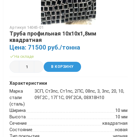
Артикул 14045-01
Труба профильная 10х10х1,8мм
квадратная
Цена: 71500 руб./тонна
На складе
В КОРЗИНУ
Характеристики
Марка
3СП, Ст3пс, Ст1пс, 2ПС, 08пс, 3, 3пс, 20, 10,
стали
09Г2С , 17Г1С, 09Г2СА, 08Х18Н10
(сталь)
Ширина
10 мм
Высота
10 мм
Сечение
квадратная
Состояние
новая
Тип покрытия
черная