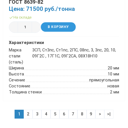
ГОСТ 8639-82
Цена: 71500 руб./тонна
На складе
В КОРЗИНУ
Характеристики
Марка
3СП, Ст3пс, Ст1пс, 2ПС, 08пс, 3, 3пс, 20, 10,
стали
09Г2С , 17Г1С, 09Г2СА, 08Х18Н10
(сталь)
Ширина
20 мм
Высота
10 мм
Сечение
прямоугольная
Состояние
новая
Толщина стенки
2 мм
1
2
3
4
5
6
7
8
9
>
>|