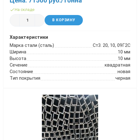
Цена: 71500 руб./тонна
Трубы в ВУС изоляции
На складе
В КОРЗИНУ
Характеристики
Марка стали (сталь)
Ст3. 20, 10, 09Г2С
Ширина
10 мм
Высота
10 мм
Сечение
квадратная
Состояние
новая
Тип покрытия
черная