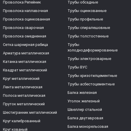
Проволока Репейник
Трубы обсадные
Проволока наплавочная
Трубы оцинкованные
Проволока оцинкованная
Трубы профильные
Проволока сварочная
Трубы спиралешовные
Проволока омедненная
Трубы толстостенные
Сетка шарнирная рабица
Трубы
холоднодеформированные
Арматура металлическая
Трубы электросварные
Катанка металлическая
Трубы ВУС
Квадрат металлический
Трубы хризотилцементные
Круг металлический
Трубы асбестоцементные
Лента металлическая
Балка железная
Полоса металлическая
Уголок железный
Пруток металлический
Швеллер стальной
Шестигранник металлический
Балка двутавровая
Круг калиброванный
Балка монорельсовая
Круг кованый