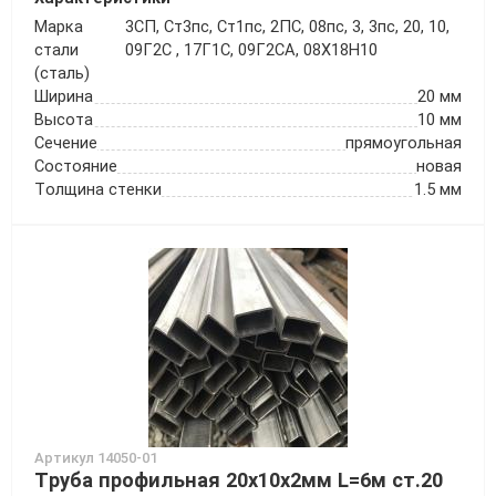
Марка
3СП, Ст3пс, Ст1пс, 2ПС, 08пс, 3, 3пс, 20, 10,
стали
09Г2С , 17Г1С, 09Г2СА, 08Х18Н10
(сталь)
Ширина
20 мм
Высота
10 мм
Сечение
прямоугольная
Состояние
новая
Толщина стенки
1.5 мм
Артикул 14050-01
Труба профильная 20х10х2мм L=6м ст.20