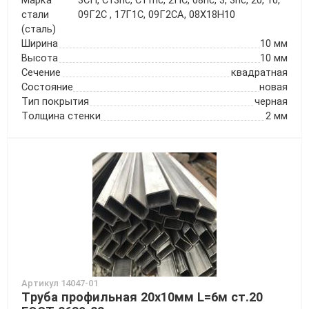
Марка
3СП, Ст3пс, Ст1пс, 2ПС, 08пс, 3, 3пс, 20, 10,
стали
09Г2С , 17Г1С, 09Г2СА, 08Х18Н10
(сталь)
Ширина
10 мм
Высота
10 мм
Сечение
квадратная
Состояние
новая
Тип покрытия
черная
Толщина стенки
2 мм
Артикул 14047-01
Труба профильная 20х10мм L=6м ст.20