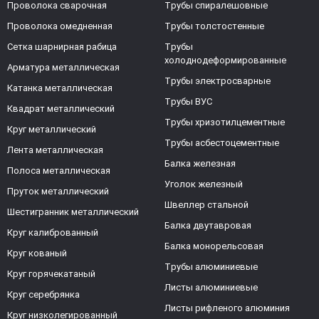
Проволока сварочная
Трубы спиралешовные
Проволока омедненная
Трубы толстостенные
Сетка шарнирная рабица
Трубы
холоднодеформированные
Арматура металлическая
Трубы электросварные
Катанка металлическая
Трубы ВУС
Квадрат металлический
Трубы хризотилцементные
Круг металлический
Трубы асбестоцементные
Лента металлическая
Балка железная
Полоса металлическая
Уголок железный
Пруток металлический
Швеллер стальной
Шестигранник металлический
Балка двутавровая
Круг калиброванный
Балка монорельсовая
Круг кованый
Трубы алюминиевые
Круг горячекатаный
Листы алюминиевые
Круг серебрянка
Листы рифленого алюминия
Круг низколегированный