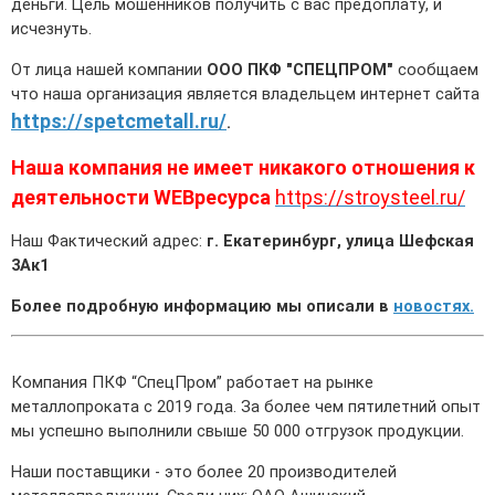
деньги. Цель мошенников получить с вас предоплату, и
70x70 мм
Труба газлифтная
3 мм
Рулон стальной оцинкованный
12 мм
30 мм
Балка 30
Полоса Алюминиевая
Проволока колючая Егоза
Порошки и полимеры
исчезнуть.
От лица нашей компании
ООО ПКФ "СПЕЦПРОМ"
сообщаем
80x80 мм
Труба бурильная СБТМ, ТБСУ
14 мм
50 мм
Труба профильная
Проволока колючая Репейник
что наша организация является владельцем интернет сайта
100x100 мм
Труба котельная
16 мм
Проволока наплавочная
https://spetcmetall.ru/
.
Труба крекинговая
18 мм
Проволока оцинкованная
Наша компания не имеет никакого отношения к
деятельности WEBресурса
https://stroysteel.ru/
Труба магистральная
20 мм
Проволока полиграфическая
Наш Фактический адрес:
г. Екатеринбург, улица Шефская
Труба насосно-компрессорная (НКТ)
25 мм
Проволока с полимерным покрытием
3Ак1
Труба нефтепроводная
40 мм
Проволока телеграфная
Более подробную информацию мы описали в
новостях.
Труба обсадная
Проволока гвоздильная
Компания ПКФ “СпецПром” работает на рынке
Труба спиралешовная
металлопроката с 2019 года. За более чем пятилетний опыт
мы успешно выполнили свыше 50 000 отгрузок продукции.
Трубы стальные лежалые Б/У
Наши поставщики - это более 20 производителей
Труба восстановленная