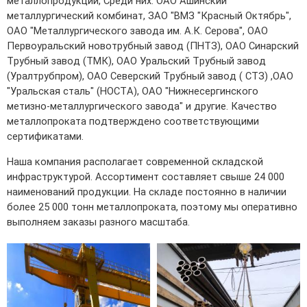
металлопродукции, Среди них: ОАО Ашинский
металлургический комбинат, ЗАО "ВМЗ "Красный Октябрь",
Трубы в ВУС изоляции
ОАО "Металлургического завода им. А.К. Серова", ОАО
Первоуральский новотрубный завод (ПНТЗ), ОАО Синарский
Трубный завод (ТМК), ОАО Уральский Трубный завод
(Уралтрубпром), ОАО Северский Трубный завод ( СТЗ) ,ОАО
"Уральская сталь" (НОСТА), ОАО "Нижнесергинского
метизно-металлургического завода" и другие. Качество
металлопроката подтверждено соответствующими
сертификатами.
Наша компания располагает современной складской
инфраструктурой. Ассортимент составляет свыше 24 000
наименований продукции. На складе постоянно в наличии
более 25 000 тонн металлопроката, поэтому мы оперативно
выполняем заказы разного масштаба.