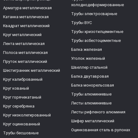
холоднодеформированные
Арматура металлическая
Трубы электросварные
Катанка металлическая
Трубы ВУС
Квадрат металлический
Трубы хризотилцементные
Круг металлический
Трубы асбестоцементные
Лента металлическая
Балка железная
Полоса металлическая
Уголок железный
Пруток металлический
Швеллер стальной
Шестигранник металлический
Балка двутавровая
Круг калиброванный
Балка монорельсовая
Круг кованый
Трубы алюминиевые
Круг горячекатаный
Листы алюминиевые
Круг серебрянка
Листы рифленого алюминия
Круг низколегированный
Шифер металлический
Круг оцинкованный
Оцинкованная сталь в рулонах
Трубы бесшовные