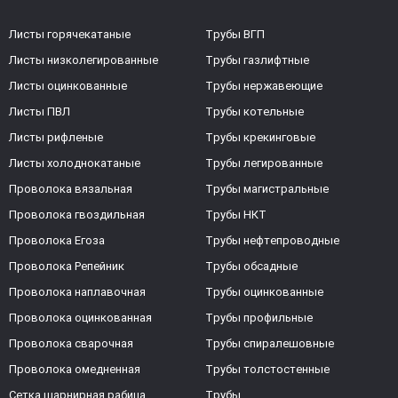
Листы горячекатаные
Трубы ВГП
Листы низколегированные
Трубы газлифтные
Листы оцинкованные
Трубы нержавеющие
Листы ПВЛ
Трубы котельные
Листы рифленые
Трубы крекинговые
Листы холоднокатаные
Трубы легированные
Проволока вязальная
Трубы магистральные
Проволока гвоздильная
Трубы НКТ
Проволока Егоза
Трубы нефтепроводные
Проволока Репейник
Трубы обсадные
Проволока наплавочная
Трубы оцинкованные
Проволока оцинкованная
Трубы профильные
Проволока сварочная
Трубы спиралешовные
Проволока омедненная
Трубы толстостенные
Сетка шарнирная рабица
Трубы