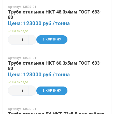
70x70 мм
Труба газлифтная
3 мм
Рулон стальной оцинкованный
12 мм
30 мм
Балка 30
Полоса Алюминиевая
Проволока колючая Егоза
Порошки и полимеры
Артикул 13537-01
Труба стальная НКТ 48.3х4мм ГОСТ 633-
80x80 мм
Труба бурильная СБТМ, ТБСУ
14 мм
50 мм
Труба профильная
Проволока колючая Репейник
80
Цена: 123000 руб./тонна
100x100 мм
Труба котельная
16 мм
Проволока наплавочная
На складе
Труба крекинговая
18 мм
Проволока оцинкованная
В КОРЗИНУ
Труба магистральная
20 мм
Проволока полиграфическая
Артикул 13538-01
Труба насосно-компрессорная (НКТ)
25 мм
Проволока с полимерным покрытием
Труба стальная НКТ 60.3х5мм ГОСТ 633-
80
Труба нефтепроводная
40 мм
Проволока телеграфная
Цена: 123000 руб./тонна
Труба обсадная
Проволока гвоздильная
На складе
Труба спиралешовная
В КОРЗИНУ
Трубы стальные лежалые Б/У
Артикул 13539-01
Труба восстановленная
Труба стальная БУ НКТ 73х5.5 для забора