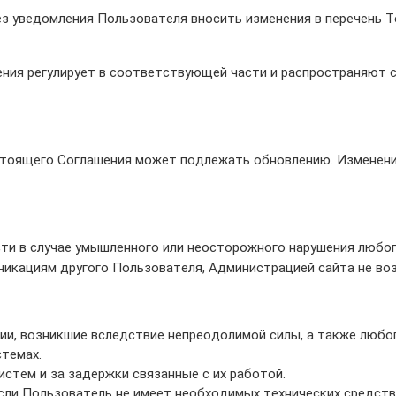
 уведомления Пользователя вносить изменения в перечень Това
ения регулирует в соответствующей части и распространяют 
стоящего Соглашения может подлежать обновлению. Изменения
и в случае умышленного или неосторожного нарушения любог
никациям другого Пользователя, Администрацией сайта не в
ии, возникшие вследствие непреодолимой силы, а также любо
стемах.
истем и за задержки связанные с их работой.
сли Пользователь не имеет необходимых технических средств 