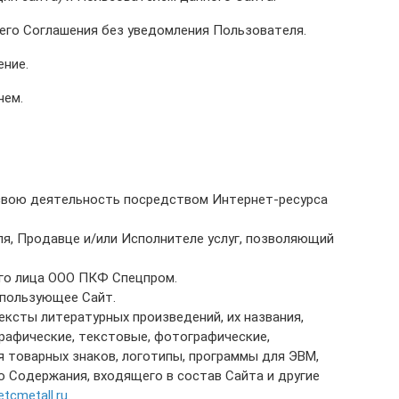
его Соглашения без уведомления Пользователя.
ение.
нем.
свою деятельность посредством Интернет-ресурса
еля, Продавце и/или Исполнителе услуг, позволяющий
го лица ООО ПКФ Спецпром.
спользующее Сайт.
ксты литературных произведений, их названия,
графические, текстовые, фотографические,
я товарных знаков, логотипы, программы для ЭВМ,
го Содержания, входящего в состав Сайта и другие
etcmetall.ru
.