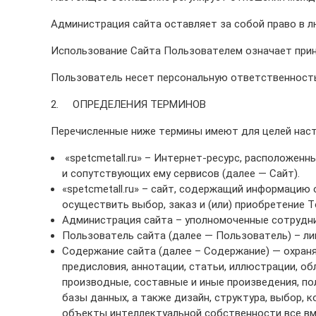
70x70 мм
Труба газлифтная
3 мм
Рулон стальной оцинкованный
12 мм
30 мм
Балка 30
Полоса Алюминиевая
Проволока колючая Егоза
Порошки и полимеры
ПРОВОЛОКА СТАЛЬНАЯ
Администрация сайта оставляет за собой право в 
80x80 мм
Труба бурильная СБТМ, ТБСУ
14 мм
50 мм
Труба профильная
Проволока колючая Репейник
СЕТКА МЕТАЛЛИЧЕСКАЯ
Использование Сайта Пользователем означает прин
100x100 мм
Труба котельная
16 мм
Проволока наплавочная
Пользователь несет персональную ответственность 
СТРОЙМАТЕРИАЛЫ
Труба крекинговая
18 мм
Проволока оцинкованная
2. ОПРЕДЕЛЕНИЯ ТЕРМИНОВ
ПОРОШКИ И ПОЛИМЕРЫ
Перечисленные ниже термины имеют для целей нас
Труба магистральная
20 мм
Проволока полиграфическая
«spetcmetall.ru» – Интернет-ресурс, расположен
Труба насосно-компрессорная (НКТ)
25 мм
Проволока с полимерным покрытием
и сопутствующих ему сервисов (далее — Сайт).
«spetcmetall.ru» – сайт, содержащий информацию 
Труба нефтепроводная
40 мм
Проволока телеграфная
осуществить выбор, заказ и (или) приобретение То
Труба обсадная
Проволока гвоздильная
Администрация сайта – уполномоченные сотрудни
Пользователь сайта (далее — Пользователь) – ли
Труба спиралешовная
Содержание сайта (далее – Содержание) — охраня
предисловия, аннотации, статьи, иллюстрации, о
Трубы стальные лежалые Б/У
производные, составные и иные произведения, по
базы данных, а также дизайн, структура, выбор, 
Труба восстановленная
объекты интеллектуальной собственности все вм