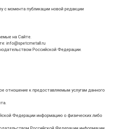
лу с момента публикации новой редакции
аемые на Сайте.
е: info@spetcmetall.ru
онодательством Российской Федерации.
ое отношение к предоставляемым услугам данного
та.
йской Федерации информацию о физических либо
нодательством Российской Федерации информации.