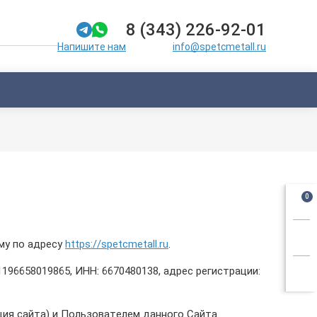
8 (343) 226-92-01
info@spetcmetall.ru
Напишите нам
0
му по адресу
https://spetcmetall.ru
.
196658019865, ИНН: 6670480138, адрес регистрации:
ия сайта) и Пользователем данного Сайта.