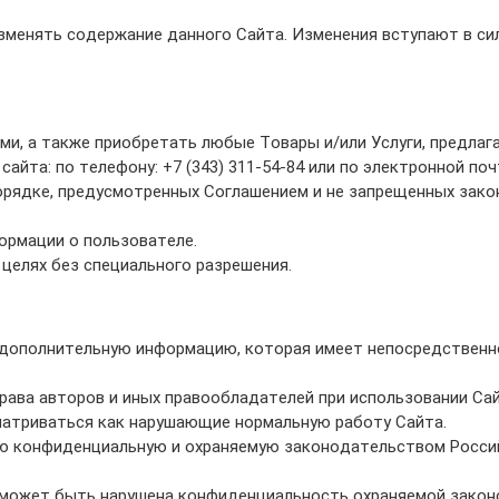
зменять содержание данного Сайта. Изменения вступают в си
и, а также приобретать любые Товары и/или Услуги, предлаг
йта: по телефону: +7 (343) 311-54-84 или по электронной почт
орядке, предусмотренных Соглашением и не запрещенных зак
ормации о пользователе.
целях без специального разрешения.
 дополнительную информацию, которая имеет непосредственн
ва авторов и иных правообладателей при использовании Сай
матриваться как нарушающие нормальную работу Сайта.
ую конфиденциальную и охраняемую законодательством Росси
х может быть нарушена конфиденциальность охраняемой зако