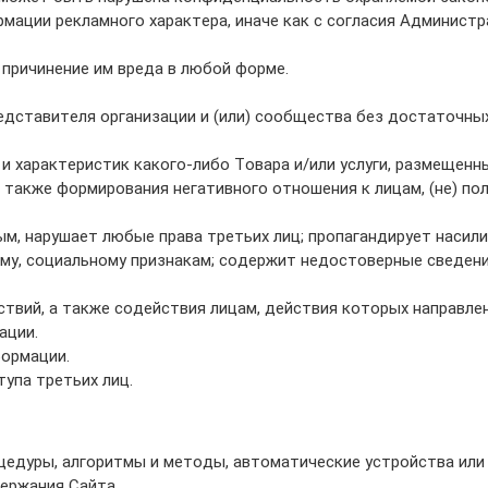
мации рекламного характера, иначе как с согласия Администр
 причинение им вреда в любой форме.
едставителя организации и (или) сообщества без достаточных
и характеристик какого-либо Товара и/или услуги, размещенны
 а также формирования негативного отношения к лицам, (не) 
ым, нарушает любые права третьих лиц; пропагандирует насили
ому, социальному признакам; содержит недостоверные сведения
вий, а также содействия лицам, действия которых направлен
ации.
ормации.
упа третьих лиц.
цедуры, алгоритмы и методы, автоматические устройства или
ержания Сайта.