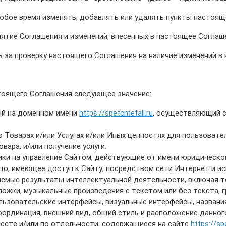
ТРУБА БУРИЛЬНАЯ СБТМ, ТБСУ
любое время изменять, добавлять или удалять пункты настоящ
ТРУБА КОТЕЛЬНАЯ
ТРУБА КРЕКИНГОВАЯ
ятие Соглашения и изменений, внесенных в настоящее Соглаш
ТРУБА МАГИСТРАЛЬНАЯ
за проверку настоящего Соглашения на наличие изменений в 
ТРУБА НАСОСНО-КОМПРЕССОРНАЯ (НКТ)
ТРУБА НЕФТЕПРОВОДНАЯ
ТРУБА ОБСАДНАЯ
тоящего Соглашения следующее значение:
ТРУБА СПИРАЛЕШОВНАЯ
ный на доменном имени
https://spetcmetall.ru
, осуществляющий 
ТРУБЫ СТАЛЬНЫЕ ЛЕЖАЛЫЕ Б/У
ТРУБА ВОССТАНОВЛЕННАЯ
о Товарах и/или Услугах и/или Иных ценностях для пользоват
ТРУБЫ В ВУС ИЗОЛЯЦИИ
вара, и/или получение услуги.
ки на управление Сайтом, действующие от имени юридическо
цо, имеющее доступ к Сайту, посредством сети Интернет и и
емые результаты интеллектуальной деятельности, включая те
бложки, музыкальные произведения с текстом или без текста, 
льзовательские интерфейсы, визуальные интерфейсы, названи
координация, внешний вид, общий стиль и расположение данно
есте и/или по отдельности, содержащиеся на сайте
https://sp