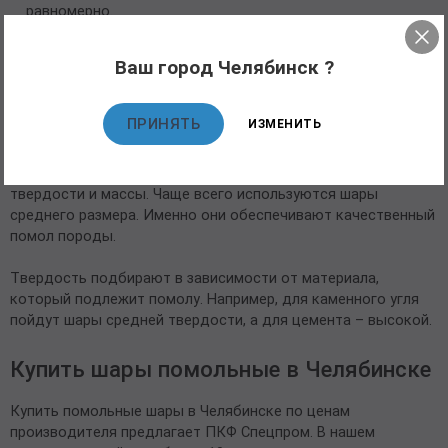
равномерно.
Заготовки подаются на прокатный стан, где
приобретают необходимую форму и размер и
Ваш город Челябинск ?
разделяются на группы.
Готовые шары проходят закалку, в результате которой
увеличивается их прочность.
ПРИНЯТЬ
ИЗМЕНИТЬ
Существуют ГОСТы, регламентирующие производство
помольных шаров, которые могут быть разного диаметра,
твердости и массы. Чаще всего используются шары
среднего размера. Именно они обеспечивают качественный
помол породы.
Твердость подбирают в зависимости от материала,
который подлежит помолу. Например, для каменного угля
пойдут шары средней твердости, а для цемента – высокой.
Купить шары помольные в Челябинске
Купить помольные шары в Челябинске по ценам
производителя предлагает ПКФ Спецпром. В нашем