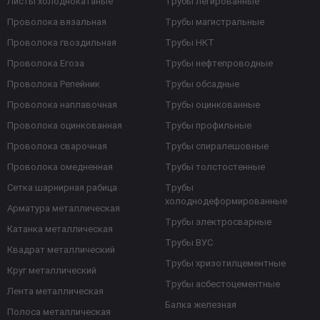
Листы холоднокатаные
Трубы легированные
Проволока вязальная
Трубы магистральные
Проволока гвоздильная
Трубы НКТ
Проволока Егоза
Трубы нефтепроводные
Проволока Репейник
Трубы обсадные
Проволока наплавочная
Трубы оцинкованные
Проволока оцинкованная
Трубы профильные
Проволока сварочная
Трубы спиралешовные
Проволока омедненная
Трубы толстостенные
Сетка шарнирная рабица
Трубы
холоднодеформированные
Арматура металлическая
Трубы электросварные
Катанка металлическая
Трубы ВУС
Квадрат металлический
Трубы хризотилцементные
Круг металлический
Трубы асбестоцементные
Лента металлическая
Балка железная
Полоса металлическая