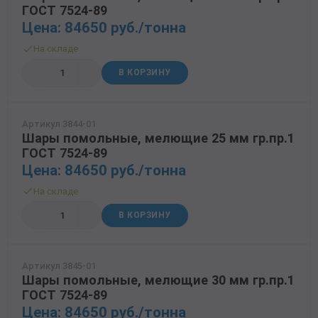
ГОСТ 7524-89
70x70 мм
Труба газлифтная
3 мм
Рулон стальной оцинкованный
12 мм
30 мм
Балка 30
Полоса Алюминиевая
Проволока колючая Егоза
Порошки и полимеры
Цена: 84650 руб./тонна
80x80 мм
Труба бурильная СБТМ, ТБСУ
14 мм
50 мм
Труба профильная
Проволока колючая Репейник
На складе
В КОРЗИНУ
100x100 мм
Труба котельная
16 мм
Проволока наплавочная
Труба крекинговая
18 мм
Проволока оцинкованная
Артикул 3844-01
Труба магистральная
20 мм
Проволока полиграфическая
Шары помольные, мелющие 25 мм гр.пр.1
ГОСТ 7524-89
Труба насосно-компрессорная (НКТ)
25 мм
Проволока с полимерным покрытием
Цена: 84650 руб./тонна
Труба нефтепроводная
40 мм
Проволока телеграфная
На складе
В КОРЗИНУ
Труба обсадная
Проволока гвоздильная
Труба спиралешовная
Артикул 3845-01
Трубы стальные лежалые Б/У
Шары помольные, мелющие 30 мм гр.пр.1
ГОСТ 7524-89
Труба восстановленная
Цена: 84650 руб./тонна