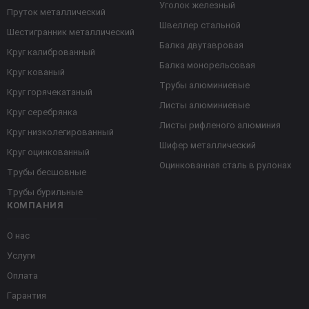
Уголок железный
Пруток металлический
Швеллер стальной
Шестигранник металлический
Балка двутавровая
Круг калиброванный
Балка монорельсовая
Круг кованый
Трубы алюминиевые
Круг горячекатаный
Листы алюминиевые
Круг серебрянка
Листы рифленого алюминия
Круг низколегированный
Шифер металлический
Круг оцинкованный
Оцинкованная сталь в рулонах
Трубы бесшовные
Трубы бурильные
КОМПАНИЯ
О нас
Услуги
Оплата
Гарантия