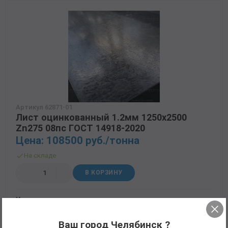
Артикул 62871-01
Лист оцинкованный 1.2мм 1250х2500
Zn275 08пс ГОСТ 14918-2020
Цена: 108500 руб./тонна
На складе
В КОРЗИНУ
Характеристики
Ширина
1.25м
Ваш город Челябинск ?
ГОСТ
14918