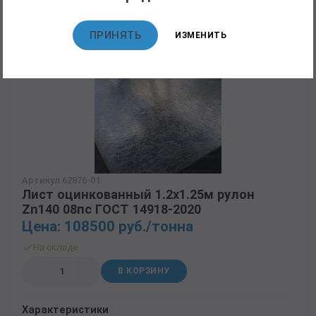
Кол-во цинка
Zn275
ПРИНЯТЬ
ИЗМЕНИТЬ
Артикул 62876-01
Лист оцинкованный 1.2х1.25м рулон
Zn140 08пс ГОСТ 14918-2020
Цена: 108500 руб./тонна
На складе
В КОРЗИНУ
Характеристики