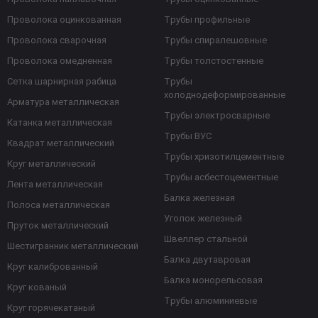
Проволока оцинкованная
Трубы профильные
Проволока сварочная
Трубы спиралешовные
Проволока омедненная
Трубы толстостенные
Сетка шарнирная рабица
Трубы
холоднодеформированные
Арматура металлическая
Трубы электросварные
Катанка металлическая
Трубы ВУС
Квадрат металлический
Трубы хризотилцементные
Круг металлический
Трубы асбестоцементные
Лента металлическая
Балка железная
Полоса металлическая
Уголок железный
Пруток металлический
Швеллер стальной
Шестигранник металлический
Балка двутавровая
Круг калиброванный
Балка монорельсовая
Круг кованый
Трубы алюминиевые
Круг горячекатаный