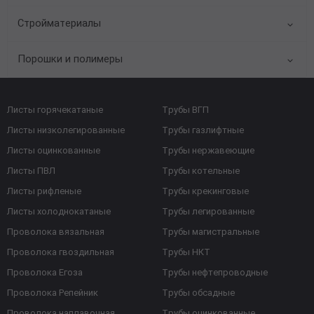
Стройматериалы
Порошки и полимеры
Листы горячекатаные
Трубы ВГП
Листы низколегированные
Трубы газлифтные
Листы оцинкованные
Трубы нержавеющие
Листы ПВЛ
Трубы котельные
Листы рифленые
Трубы крекинговые
Листы холоднокатаные
Трубы легированные
Проволока вязальная
Трубы магистральные
Проволока гвоздильная
Трубы НКТ
Проволока Егоза
Трубы нефтепроводные
Проволока Репейник
Трубы обсадные
Проволока наплавочная
Трубы оцинкованные