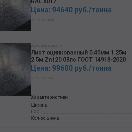
RAL 8017
ТРУБА БУРИЛЬНАЯ СБТМ, ТБСУ
Цена: 94640 руб./тонна
ТРУБА КОТЕЛЬНАЯ
На складе
ТРУБА КРЕКИНГОВАЯ
ТРУБА МАГИСТРАЛЬНАЯ
ТРУБА НАСОСНО-КОМПРЕССОРНАЯ (НКТ)
ТРУБА НЕФТЕПРОВОДНАЯ
Артикул 61962-01
ТРУБА ОБСАДНАЯ
Лист оцинкованный 0.45мм 1.25м
ТРУБА СПИРАЛЕШОВНАЯ
2.5м Zn120 08пс ГОСТ 14918-2020
ТРУБЫ СТАЛЬНЫЕ ЛЕЖАЛЫЕ Б/У
Цена: 99600 руб./тонна
ТРУБА ВОССТАНОВЛЕННАЯ
На складе
ТРУБЫ В ВУС ИЗОЛЯЦИИ
Характеристики
Ширина
ГОСТ
Кол-во цинка