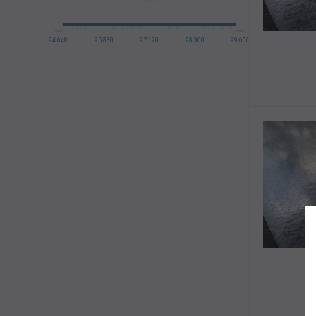
94 640
95 880
97 120
98 360
99 600