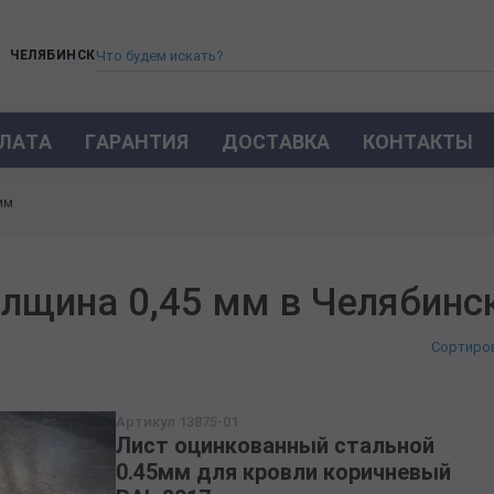
ЧЕЛЯБИНСК
ЛАТА
ГАРАНТИЯ
ДОСТАВКА
КОНТАКТЫ
ТРУБА СТАЛЬНАЯ БЕСШОВНАЯ
мм
ТРУБА БЕСШОВНАЯ ХОЛОДНОКАТАНАЯ
ТРУБА БЕСШОВНАЯ 12Х18Н10Т
ТРУБА СТАЛЬНАЯ ОЦИНКОВАННАЯ
лщина 0,45 мм в Челябинс
ТРУБА ТОЛСТОСТЕННАЯ
ТРУБА ЭЛЕКТРОСВАРНАЯ СТАЛЬНАЯ
Сортиро
ТРУБА ВОДОГАЗОПРОВОДНАЯ ВГП
ТРУБА ПРОФИЛЬНАЯ
Артикул 13875-01
ТРУБА ЛЕГИРОВАННАЯ
Лист оцинкованный стальной
ТРУБЫ ИЗ УГЛЕРОДИСТОЙ СТАЛИ
0.45мм для кровли коричневый
ТРУБА ГАЗЛИФТНАЯ