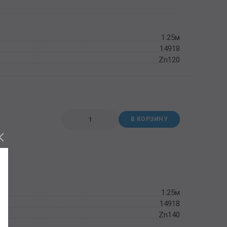
1.25м
14918
Zn120
В КОРЗИНУ
1.25м
14918
Zn140