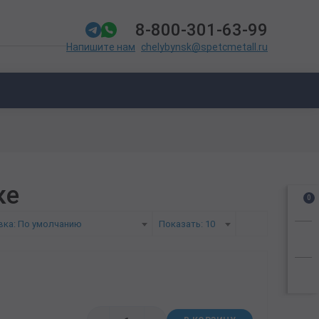
8-800-301-63-99
chelybynsk@spetcmetall.ru
Напишите нам
ке
0
вка: По умолчанию
Показать: 10