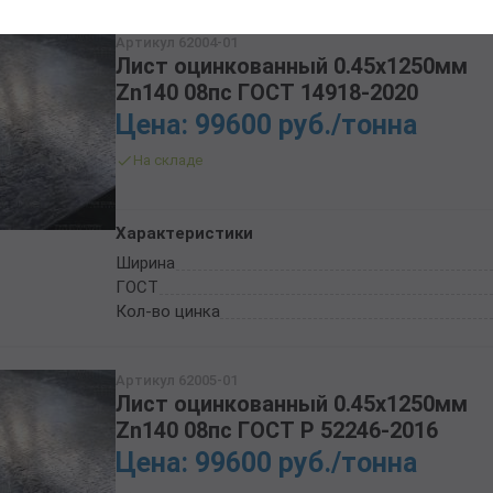
Артикул 62004-01
Лист оцинкованный 0.45х1250мм
Zn140 08пс ГОСТ 14918-2020
Цена: 99600 руб./тонна
На складе
Характеристики
Ширина
ГОСТ
Кол-во цинка
Артикул 62005-01
Лист оцинкованный 0.45х1250мм
Zn140 08пс ГОСТ Р 52246-2016
Цена: 99600 руб./тонна