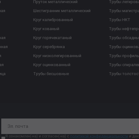
я
Пруток металлический
Трубы легиров
ная
Шестигранник металлический
Трубы магистр
Круг калиброванный
Трубы НКТ
Круг кованый
Трубы нефтеп
ная
Круг горячекатаный
Трубы обсадны
нная
Круг серебрянка
Трубы оцинков
я
Круг низколегированный
Трубы профил
ая
Круг оцинкованный
Трубы спирал
ица
Трубы бесшовные
Трубы толстос
Я ознакомлен(-на) и согласен(-на) с
политикой конфиденциальности
и даю