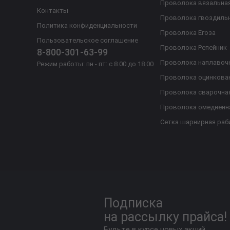
Проволока вязальна
Контакты
Проволока гвоздиль
Политика конфиденциальности
Проволока Егоза
Пользовательское соглашение
Проволока Репейник
8-800-301-63-99
Проволока наплавоч
Режим работы: пн - пт: с 8.00 до 18.00
Проволока оцинкова
Проволока сварочна
Проволока омедненн
Сетка шарнирная раб
Подписка
на рассылку прайса!
Будьте в курсе новых акций