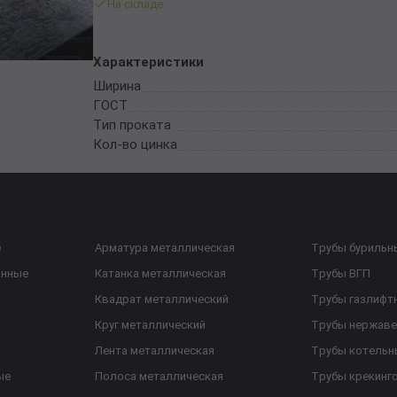
На складе
Характеристики
Ширина
ГОСТ
Тип проката
Кол-во цинка
е
Арматура металлическая
Трубы бурильн
анные
Катанка металлическая
Трубы ВГП
Квадрат металлический
Трубы газлифт
Круг металлический
Трубы нержав
Лента металлическая
Трубы котельн
ые
Полоса металлическая
Трубы крекинг