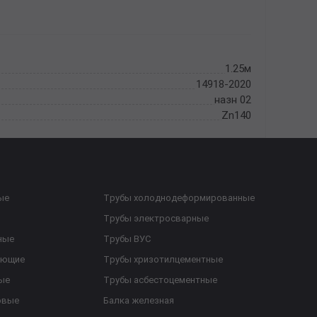
1.25м
14918-2020
назн 02
Zn140
ые
Трубы холоднодеформированные
Трубы электросварные
ные
Трубы ВУС
еющие
Трубы хризотилцементные
ые
Трубы асбестоцементные
овые
Балка железная