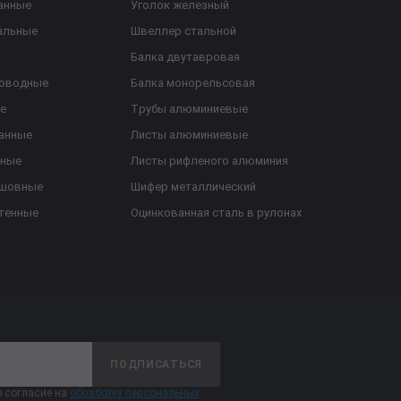
анные
Уголок железный
альные
Швеллер стальной
Балка двутавровая
роводные
Балка монорельсовая
е
Трубы алюминиевые
анные
Листы алюминиевые
ьные
Листы рифленого алюминия
ешовные
Шифер металлический
тенные
Оцинкованная сталь в рулонах
ПОДПИСАТЬСЯ
 согласие на
обработку персональных