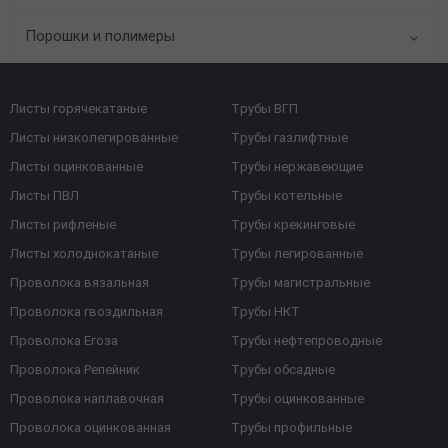
Порошки и полимеры
Листы горячекатаные
Трубы ВГП
Листы низколегированные
Трубы газлифтные
Листы оцинкованные
Трубы нержавеющие
Листы ПВЛ
Трубы котельные
Листы рифленые
Трубы крекинговые
Листы холоднокатаные
Трубы легированные
Проволока вязальная
Трубы магистральные
Проволока гвоздильная
Трубы НКТ
Проволока Егоза
Трубы нефтепроводные
Проволока Репейник
Трубы обсадные
Проволока наплавочная
Трубы оцинкованные
Проволока оцинкованная
Трубы профильные