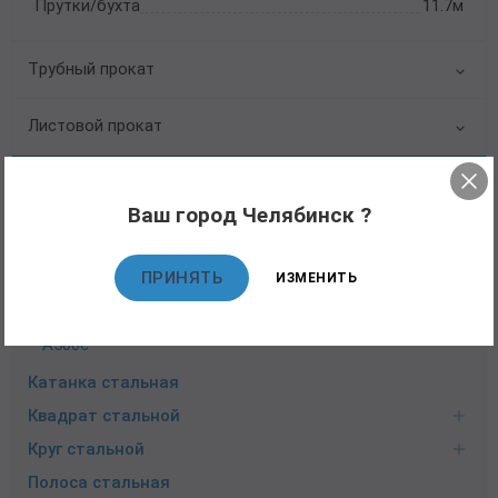
Прутки/бухта
11.7м
Трубный прокат
Листовой прокат
Сортовой прокат
Ваш город Челябинск ?
Арматура стальная
Арматура гладкая А1
ПРИНЯТЬ
ИЗМЕНИТЬ
Арматура рифленая А3
А240
А500с
Катанка стальная
Квадрат стальной
Круг стальной
Полоса стальная