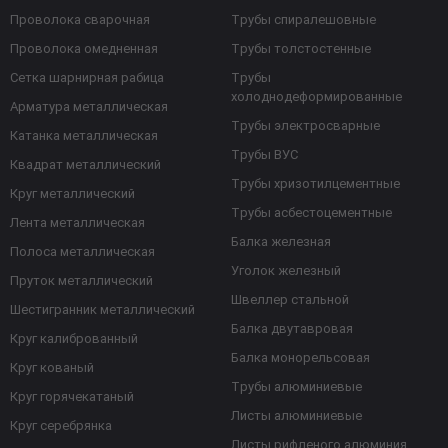
Проволока сварочная
Трубы спиралешовные
Проволока омедненная
Трубы толстостенные
Сетка шарнирная рабица
Трубы
холоднодеформированные
Арматура металлическая
Трубы электросварные
Катанка металлическая
Трубы ВУС
Квадрат металлический
Трубы хризотилцементные
Круг металлический
Трубы асбестоцементные
Лента металлическая
Балка железная
Полоса металлическая
Уголок железный
Пруток металлический
Швеллер стальной
Шестигранник металлический
Балка двутавровая
Круг калиброванный
Балка монорельсовая
Круг кованый
Трубы алюминиевые
Круг горячекатаный
Листы алюминиевые
Круг серебрянка
Листы рифленого алюминия