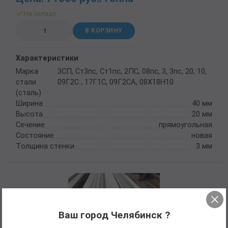
На складе
В КОРЗИНУ
Характеристики
Марка
3СП, Ст3пс, Ст1пс, 2ПС, 08пс, 3, 3пс, 20, 10,
стали
09Г2С , 17Г1С, 09Г2СА, 08Х18Н10
(сталь)
Ширина
40 мм
Высота
20 мм
Сечение
прямоугольная
Состояние
новая
Толщина стенки
3 мм
Ваш город Челябинск ?