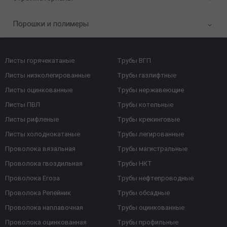
Порошки и полимеры
Листы горячекатаные
Трубы ВГП
Листы низколегированные
Трубы газлифтные
Листы оцинкованные
Трубы нержавеющие
Листы ПВЛ
Трубы котельные
Листы рифленые
Трубы крекинговые
Листы холоднокатаные
Трубы легированные
Проволока вязальная
Трубы магистральные
Проволока гвоздильная
Трубы НКТ
Проволока Егоза
Трубы нефтепроводные
Проволока Репейник
Трубы обсадные
Проволока наплавочная
Трубы оцинкованные
Проволока оцинкованная
Трубы профильные