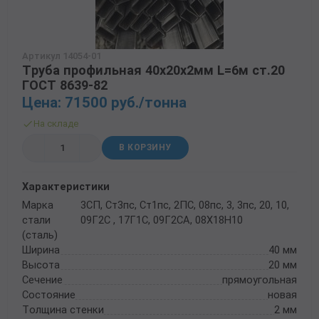
Артикул 14054-01
Труба профильная 40х20х2мм L=6м ст.20
ГОСТ 8639-82
Цена: 71500 руб./тонна
На складе
В КОРЗИНУ
Характеристики
Марка
3СП, Ст3пс, Ст1пс, 2ПС, 08пс, 3, 3пс, 20, 10,
стали
09Г2С , 17Г1С, 09Г2СА, 08Х18Н10
(сталь)
Ширина
40 мм
Высота
20 мм
Сечение
прямоугольная
Состояние
новая
Толщина стенки
2 мм