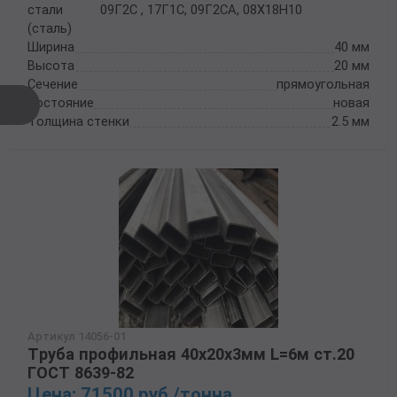
стали
09Г2С , 17Г1С, 09Г2СА, 08Х18Н10
(сталь)
Ширина
40 мм
Высота
20 мм
Сечение
прямоугольная
Состояние
новая
Толщина стенки
2.5 мм
Артикул 14056-01
Труба профильная 40х20х3мм L=6м ст.20
ГОСТ 8639-82
Цена: 71500 руб./тонна