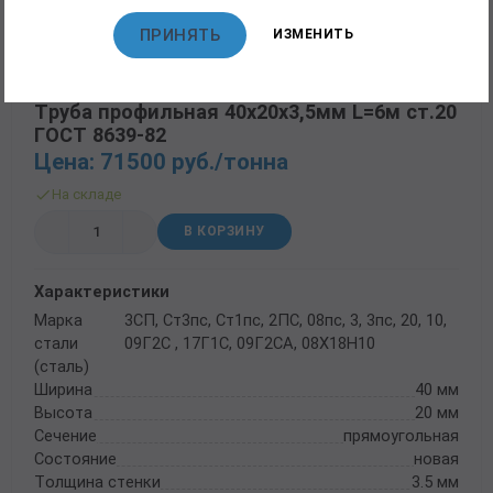
ПРИНЯТЬ
ИЗМЕНИТЬ
Артикул 14057-01
Труба профильная 40х20х3,5мм L=6м ст.20
ГОСТ 8639-82
Цена: 71500 руб./тонна
На складе
В КОРЗИНУ
Характеристики
Марка
3СП, Ст3пс, Ст1пс, 2ПС, 08пс, 3, 3пс, 20, 10,
стали
09Г2С , 17Г1С, 09Г2СА, 08Х18Н10
(сталь)
Ширина
40 мм
Высота
20 мм
Сечение
прямоугольная
Состояние
новая
Толщина стенки
3.5 мм