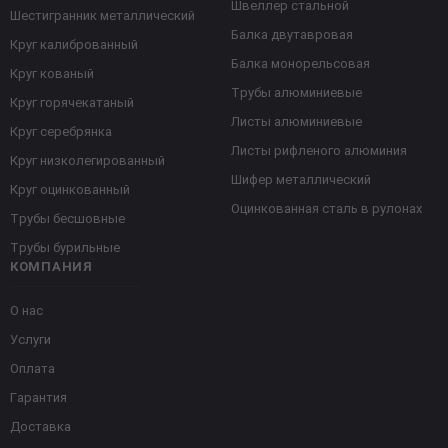
Швеллер стальной
Шестигранник металлический
Балка двутавровая
Круг калиброванный
Балка монорельсовая
Круг кованый
Трубы алюминиевые
Круг горячекатаный
Листы алюминиевые
Круг серебрянка
Листы рифленого алюминия
Круг низколегированный
Шифер металлический
Круг оцинкованный
Оцинкованная сталь в рулонах
Трубы бесшовные
Трубы бурильные
КОМПАНИЯ
О нас
Услуги
Оплата
Гарантия
Доставка