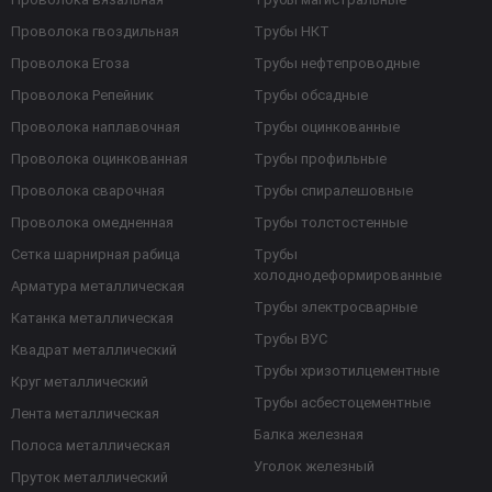
Проволока гвоздильная
Трубы НКТ
Проволока Егоза
Трубы нефтепроводные
Проволока Репейник
Трубы обсадные
Проволока наплавочная
Трубы оцинкованные
Проволока оцинкованная
Трубы профильные
Проволока сварочная
Трубы спиралешовные
Проволока омедненная
Трубы толстостенные
Сетка шарнирная рабица
Трубы
холоднодеформированные
Арматура металлическая
Трубы электросварные
Катанка металлическая
Трубы ВУС
Квадрат металлический
Трубы хризотилцементные
Круг металлический
Трубы асбестоцементные
Лента металлическая
Балка железная
Полоса металлическая
Уголок железный
Пруток металлический