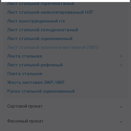
Лист стальной горячекатаный
Лист стальной низколегированный НЛГ
Лист конструкционный г/к
Лист стальной холоднокатаный
Лист стальной оцинкованный
Лист стальной просечно-вытяжной (ПВЛ)
Лента стальная
Лист стальной рифленый
Плита стальная
Жесть листовая ЭЖР,ЧЖР
Рулон стальной оцинкованный
Сортовой прокат
Фасонный прокат