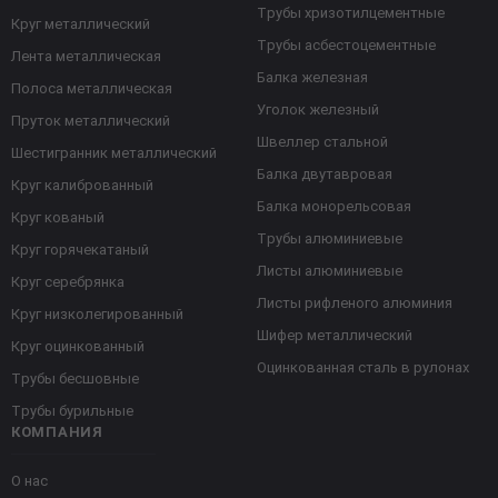
Трубы хризотилцементные
Круг металлический
Трубы асбестоцементные
Лента металлическая
Балка железная
Полоса металлическая
Уголок железный
Пруток металлический
Швеллер стальной
Шестигранник металлический
Балка двутавровая
Круг калиброванный
Балка монорельсовая
Круг кованый
Трубы алюминиевые
Круг горячекатаный
Листы алюминиевые
Круг серебрянка
Листы рифленого алюминия
Круг низколегированный
Шифер металлический
Круг оцинкованный
Оцинкованная сталь в рулонах
Трубы бесшовные
Трубы бурильные
КОМПАНИЯ
О нас