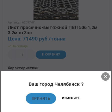
Артикул 62037-01
Лист просечно-вытяжной ПВЛ 506 1.2м
3.2м ст3пс
Цена: 71490 руб./тонна
На складе
В КОРЗИНУ
Характеристики
Назначение
ПВ2
Ваш город Челябинск ?
Трубный прокат
ПРИНЯТЬ
ИЗМЕНИТЬ
Листовой прокат