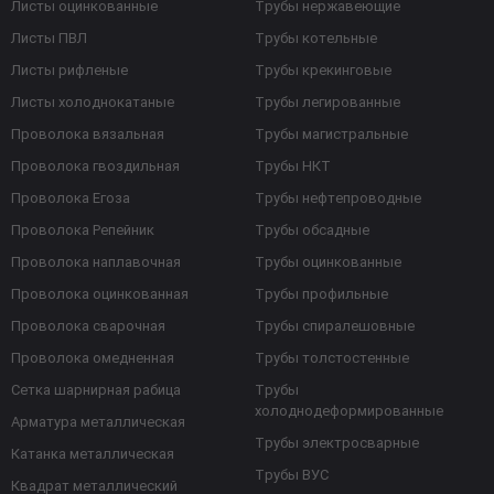
Листы оцинкованные
Трубы нержавеющие
Листы ПВЛ
Трубы котельные
Листы рифленые
Трубы крекинговые
Листы холоднокатаные
Трубы легированные
Проволока вязальная
Трубы магистральные
Проволока гвоздильная
Трубы НКТ
Проволока Егоза
Трубы нефтепроводные
Проволока Репейник
Трубы обсадные
Проволока наплавочная
Трубы оцинкованные
Проволока оцинкованная
Трубы профильные
Проволока сварочная
Трубы спиралешовные
Проволока омедненная
Трубы толстостенные
Сетка шарнирная рабица
Трубы
холоднодеформированные
Арматура металлическая
Трубы электросварные
Катанка металлическая
Трубы ВУС
Квадрат металлический