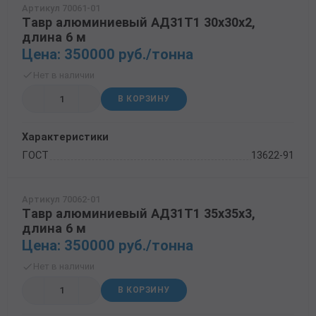
Артикул 70061-01
Трубы в ВУС изоляции
Тавр алюминиевый АД31Т1 30х30х2,
длина 6 м
Цена: 350000 руб./тонна
Нет в наличии
В КОРЗИНУ
Характеристики
ГОСТ
13622-91
Артикул 70062-01
Тавр алюминиевый АД31Т1 35х35х3,
длина 6 м
Цена: 350000 руб./тонна
Нет в наличии
В КОРЗИНУ