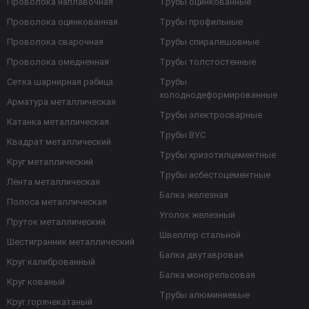
Проволока наплавочная
Трубы оцинкованные
Проволока оцинкованная
Трубы профильные
Проволока сварочная
Трубы спиралешовные
Проволока омедненная
Трубы толстостенные
Сетка шарнирная рабица
Трубы
холоднодеформированные
Арматура металлическая
Трубы электросварные
Катанка металлическая
Трубы ВУС
Квадрат металлический
Трубы хризотилцементные
Круг металлический
Трубы асбестоцементные
Лента металлическая
Балка железная
Полоса металлическая
Уголок железный
Пруток металлический
Швеллер стальной
Шестигранник металлический
Балка двутавровая
Круг калиброванный
Балка монорельсовая
Круг кованый
Трубы алюминиевые
Круг горячекатаный