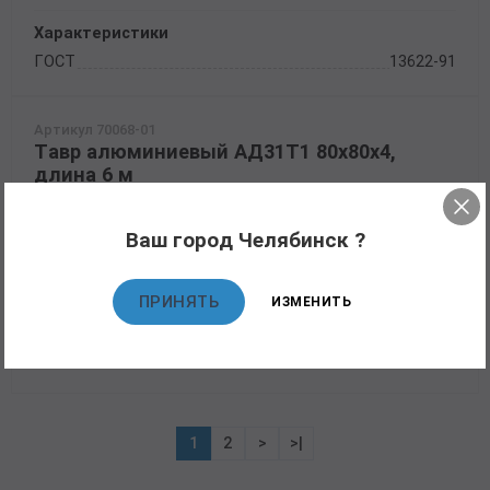
Характеристики
ГОСТ
13622-91
Артикул 70068-01
Тавр алюминиевый АД31Т1 80х80х4,
длина 6 м
Цена: 350000 руб./тонна
Нет в наличии
Ваш город Челябинск ?
В КОРЗИНУ
ПРИНЯТЬ
ИЗМЕНИТЬ
Характеристики
ГОСТ
13622-91
1
2
>
>|