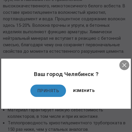
высококачественного, низкотоксичного белого асбеста. В
составе хризотилцемента волокнистый хризотил,
портландцемент и вода. Процентное содержание волокон
здесь 15-20%. Волокна прочны и упруги, в бетонных
изделиях выполняют функцию арматуры. Химически
нейтральный минерал не вступает в реакцию с бетонной
смесью, благодаря чему она сохраняет первоначальные
свойства до момента естественного разрушения цемента.
Использование хризотилцементных труб в системах
водоснабжения позволяет избежать их внутренней
Ваш город Челябинск ?
коррозии, деформации, выхода наружу блуждающих токов.
Другие преимущества хризотилцементных труб.
ПРИНЯТЬ
ИЗМЕНИТЬ
Изделия прошли проверку на водопроницаемость, изгиб,
сжатие, воздействие тепла и холода.
Материал гарантирует низкую себестоимость
коллекторов, в том числе и при их монтаже.
Теплопроводность хризотилцементного трубопроката в
150 раз ниже, чем у стальных аналогов.