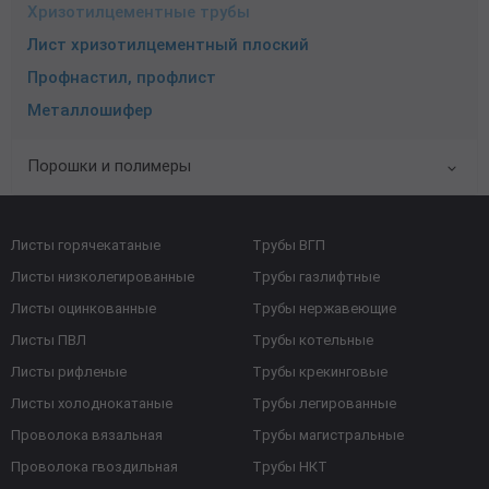
Хризотилцементные трубы
Лист хризотилцементный плоский
Профнастил, профлист
Металлошифер
Порошки и полимеры
Листы горячекатаные
Трубы ВГП
Листы низколегированные
Трубы газлифтные
Листы оцинкованные
Трубы нержавеющие
Листы ПВЛ
Трубы котельные
Листы рифленые
Трубы крекинговые
Листы холоднокатаные
Трубы легированные
Проволока вязальная
Трубы магистральные
Проволока гвоздильная
Трубы НКТ