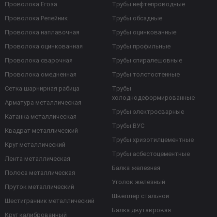
Проволока Егоза
Трубы нефтепроводные
Проволока Репейник
Трубы обсадные
Проволока наплавочная
Трубы оцинкованные
Проволока оцинкованная
Трубы профильные
Проволока сварочная
Трубы спиралешовные
Проволока омедненная
Трубы толстостенные
Сетка шарнирная рабица
Трубы
холоднодеформированные
Арматура металлическая
Трубы электросварные
Катанка металлическая
Трубы ВУС
Квадрат металлический
Трубы хризотилцементные
Круг металлический
Трубы асбестоцементные
Лента металлическая
Балка железная
Полоса металлическая
Уголок железный
Пруток металлический
Швеллер стальной
Шестигранник металлический
Балка двутавровая
Круг калиброванный