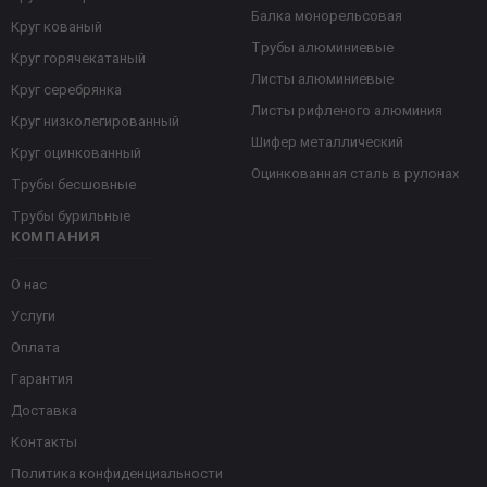
Балка монорельсовая
Круг кованый
Трубы алюминиевые
Круг горячекатаный
Листы алюминиевые
Круг серебрянка
Листы рифленого алюминия
Круг низколегированный
Шифер металлический
Круг оцинкованный
Оцинкованная сталь в рулонах
Трубы бесшовные
Трубы бурильные
КОМПАНИЯ
О нас
Услуги
Оплата
Гарантия
Доставка
Контакты
Политика конфиденциальности