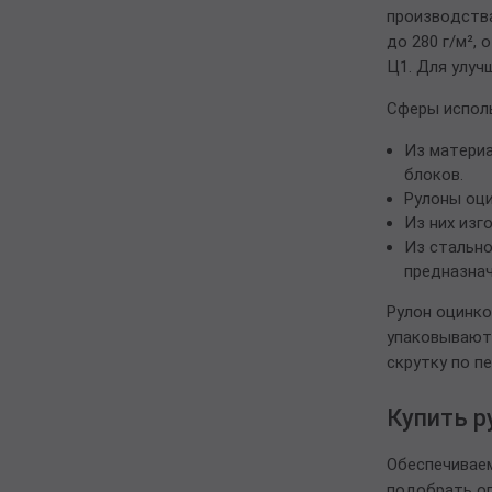
производства
до 280 г/м²,
Ц1. Для улуч
Сферы испол
Из материа
блоков.
Рулоны оци
Из них изг
Из стально
предназнач
Рулон оцинко
упаковывают 
скрутку по п
Купить р
Обеспечиваем
подобрать оп