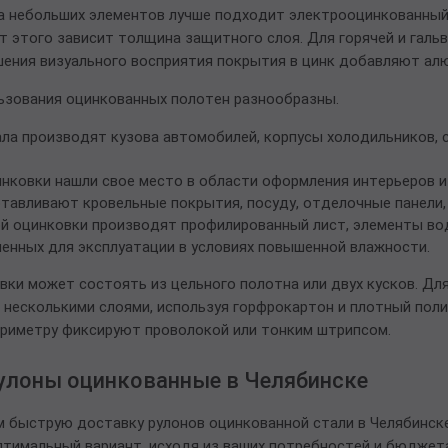
 небольших элементов лучше подходит электрооцинкованный п
 от этого зависит толщина защитного слоя. Для горячей и гал
шения визуального восприятия покрытия в цинк добавляют алю
ьзования оцинкованных полотен разнообразны.
ла производят кузова автомобилей, корпусы холодильников, 
нковки нашли свое место в области оформления интерьеров и
отавливают кровельные покрытия, посуду, отделочные панели,
й оцинковки производят профилированный лист, элементы вод
енных для эксплуатации в условиях повышенной влажности.
вки может состоять из цельного полотна или двух кусков. Дл
несколькими слоями, используя горфрокартон и плотный поли
ериметру фиксируют проволокой или тонким штрипсом.
улоны оцинкованные в Челябинске
 быструю доставку рулонов оцинкованной стали в Челябинске
тимальный вариант, исходя из ваших потребностей и бюджет