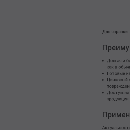
Для справки:
Преиму
Долгая и б
как в обыч
Готовые из
Цинковый с
повреждени
Доступная 
продукции.
Примен
Актуальность