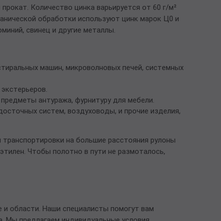
рокат. Количество цинка варьируется от 60 г/м²
ьванической обработки используют цинк марок Ц0 и
миний, свинец и другие металлы.
стиральных машин, микроволновых печей, системных
 экстерьеров.
 предметы антуража, фурнитуру для мебели.
осточных систем, воздуховоды, и прочие изделия,
я транспортировки на большие расстояния рулоны
этилен. Чтобы полотно в пути не размоталось,
 и области. Наши специалисты помогут вам
а. Мы предлагаем индивидуальные условия