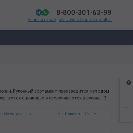
8-800-301-63-99
chelybynsk@spetcmetall.ru
Напишите нам
0
розии. Рулонный сортамент производится методом
вергаются оцинковке и сворачиваются в рулоны. В
а: По умолчанию
Показать: 10