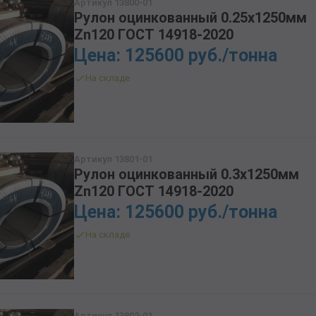
Артикул 13800-01
ТРУБА БУРИЛЬНАЯ СБТМ, ТБСУ
Рулон оцинкованный 0.25х1250мм
ТРУБА КОТЕЛЬНАЯ
Zn120 ГОСТ 14918-2020
ТРУБА КРЕКИНГОВАЯ
Цена: 125600 руб./тонна
ТРУБА МАГИСТРАЛЬНАЯ
На складе
ТРУБА НАСОСНО-КОМПРЕССОРНАЯ (НКТ)
ТРУБА НЕФТЕПРОВОДНАЯ
ТРУБА ОБСАДНАЯ
ТРУБА СПИРАЛЕШОВНАЯ
ТРУБЫ СТАЛЬНЫЕ ЛЕЖАЛЫЕ Б/У
Артикул 13801-01
Рулон оцинкованный 0.3х1250мм
ТРУБА ВОССТАНОВЛЕННАЯ
Zn120 ГОСТ 14918-2020
ТРУБЫ В ВУС ИЗОЛЯЦИИ
Цена: 125600 руб./тонна
На складе
Артикул 13802-01