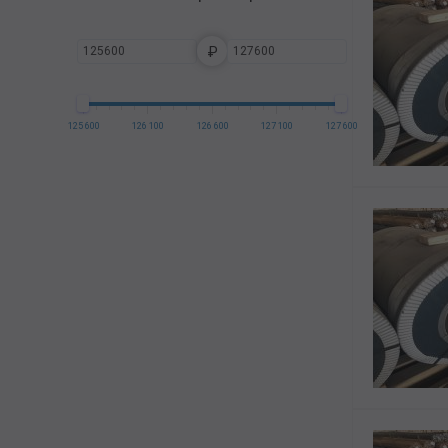
₽
125 600
126 100
126 600
127 100
127 600