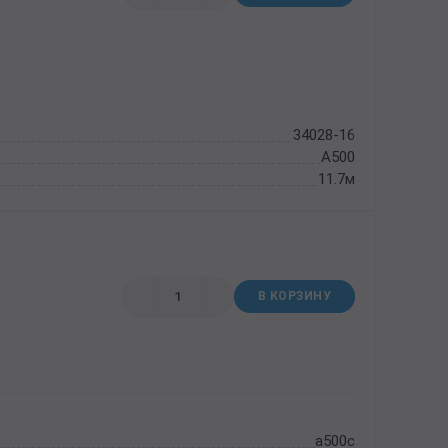
34028-16
А500
11.7м
В КОРЗИНУ
а500c