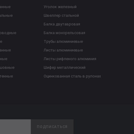
анные
Уголок железный
альные
Швеллер стальной
Балка двутавровая
роводные
Балка монорельсовая
е
Трубы алюминиевые
анные
Листы алюминиевые
ьные
Листы рифленого алюминия
ешовные
Шифер металлический
тенные
Оцинкованная сталь в рулонах
ПОДПИСАТЬСЯ