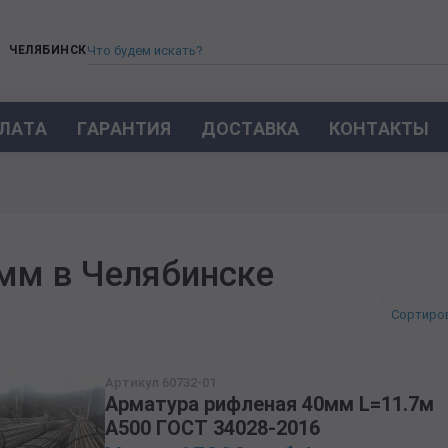
ЧЕЛЯБИНСК
ЛАТА
ГАРАНТИЯ
ДОСТАВКА
КОНТАКТЫ
ТРУБА СТАЛЬНАЯ БЕСШОВНАЯ
ТРУБА БЕСШОВНАЯ ХОЛОДНОКАТАНАЯ
ТРУБА БЕСШОВНАЯ 12Х18Н10Т
ТРУБА СТАЛЬНАЯ ОЦИНКОВАННАЯ
мм в Челябинске
ТРУБА ТОЛСТОСТЕННАЯ
ТРУБА ЭЛЕКТРОСВАРНАЯ СТАЛЬНАЯ
Сортиро
ТРУБА ВОДОГАЗОПРОВОДНАЯ ВГП
ТРУБА ПРОФИЛЬНАЯ
Артикул 60732-01
ТРУБА ЛЕГИРОВАННАЯ
Арматура рифленая 40мм L=11.7м
ТРУБЫ ИЗ УГЛЕРОДИСТОЙ СТАЛИ
А500 ГОСТ 34028-2016
ТРУБА ГАЗЛИФТНАЯ