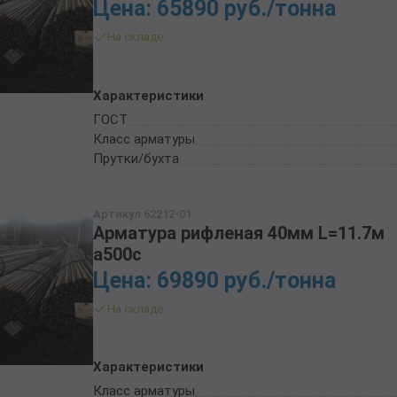
Цена: 65890 руб./тонна
ТРУБА БУРИЛЬНАЯ СБТМ, ТБСУ
ТРУБА КОТЕЛЬНАЯ
На складе
ТРУБА КРЕКИНГОВАЯ
ТРУБА МАГИСТРАЛЬНАЯ
Характеристики
ТРУБА НАСОСНО-КОМПРЕССОРНАЯ (НКТ)
ГОСТ
ТРУБА НЕФТЕПРОВОДНАЯ
Класс арматуры
ТРУБА ОБСАДНАЯ
Прутки/бухта
ТРУБА СПИРАЛЕШОВНАЯ
ТРУБЫ СТАЛЬНЫЕ ЛЕЖАЛЫЕ Б/У
Артикул 62212-01
ТРУБА ВОССТАНОВЛЕННАЯ
Арматура рифленая 40мм L=11.7м
ТРУБЫ В ВУС ИЗОЛЯЦИИ
а500c
Цена: 69890 руб./тонна
На складе
Характеристики
Класс арматуры