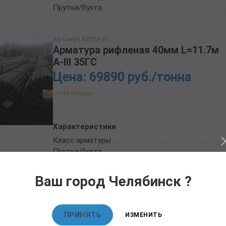
Прутки/бухта
Артикул 62213-01
Арматура рифленая 40мм L=11.7м
А-III 35ГС
Цена: 69890 руб./тонна
На складе
Характеристики
Класс арматуры
Прутки/бухта
Сталь
Ваш город Челябинск ?
Артикул 62214-01
Арматура рифленая 40мм L=11.7м
ПРИНЯТЬ
А-III 25Г2С
ИЗМЕНИТЬ