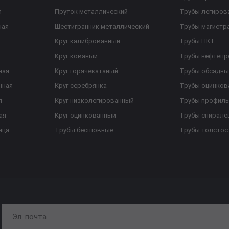
я
Пруток металлический
Трубы легиров
ная
Шестигранник металлический
Трубы магистр
Круг калиброванный
Трубы НКТ
Круг кованый
Трубы нефтеп
ная
Круг горячекатаный
Трубы обсадны
нная
Круг серебрянка
Трубы оцинков
я
Круг низколегированный
Трубы профил
ая
Круг оцинкованный
Трубы спирал
ица
Трубы бесшовные
Трубы толстос