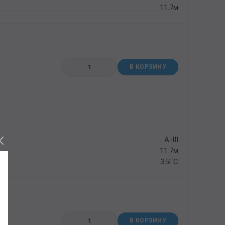
11.7м
В КОРЗИНУ
А-III
11.7м
35ГС
В КОРЗИНУ