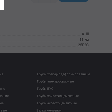
А-III
11.7м
25Г2С
ые
Трубы холоднодеформированные
Трубы электросварные
ные
Трубы ВУС
еющие
Трубы хризотилцементные
ые
Трубы асбестоцементные
овые
Балка железная