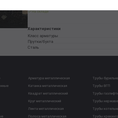
Цена: 69890 руб./тонна
На складе
Характеристики
Класс арматуры
Прутки/бухта
Сталь
е
Арматура металлическая
Трубы бурильн
анные
Катанка металлическая
Трубы ВГП
Квадрат металлический
Трубы газлифт
Круг металлический
Трубы нержав
Лента металлическая
Трубы котельн
ые
Полоса металлическая
Трубы крекинг