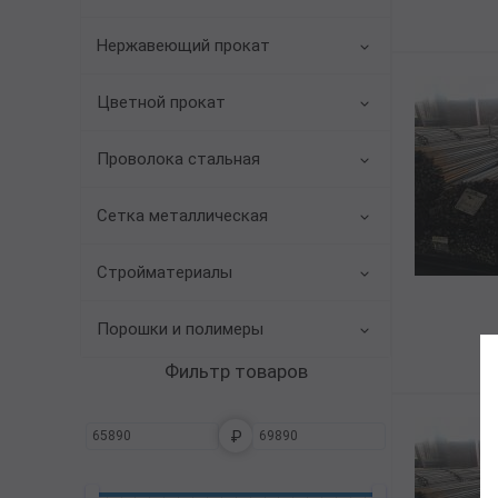
Трубы в ВУС изоляции
Нержавеющий прокат
Цветной прокат
Проволока стальная
Сетка металлическая
Стройматериалы
Порошки и полимеры
Фильтр товаров
₽