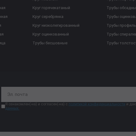
ная
Круг горячекатаный
Трубы обсадны
нная
Круг серебрянка
Трубы оцинков
я
Круг низколегированный
Трубы профил
ая
Круг оцинкованный
Трубы спирал
ица
Трубы бесшовные
Трубы толстос
Я ознакомлен(-на) и согласен(-на) с
политикой конфиденциальности
и даю
данных.