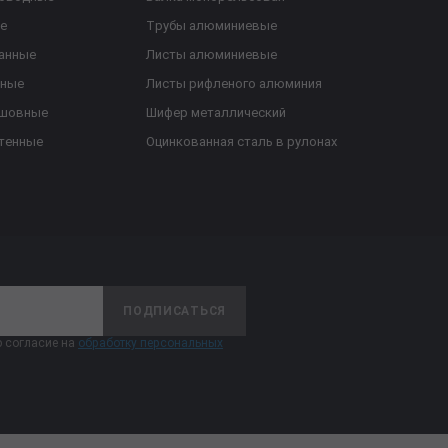
е
Трубы алюминиевые
анные
Листы алюминиевые
ьные
Листы рифленого алюминия
ешовные
Шифер металлический
тенные
Оцинкованная сталь в рулонах
ПОДПИСАТЬСЯ
 согласие на
обработку персональных