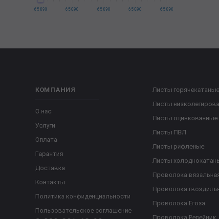
65 890
65 890
65 890
65 890
65 890
КОМПАНИЯ
Листы горячекатаны
Листы низколегиров
О нас
Листы оцинкованные
Услуги
Листы ПВЛ
Оплата
Листы рифленые
Гарантия
Листы холоднокатан
Доставка
Проволока вязальна
Контакты
Проволока гвоздиль
Политика конфиденциальности
Проволока Егоза
Пользовательское соглашение
Проволока Репейник