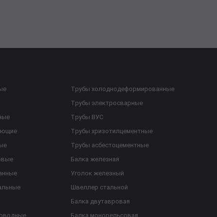
ые
Трубы холоднодеформированные
Трубы электросварные
ные
Трубы ВУС
еющие
Трубы хризотилцементные
ые
Трубы асбестоцементные
овые
Балка железная
анные
Уголок железный
альные
Швеллер стальной
Балка двутавровая
роводные
Балка монорельсовая