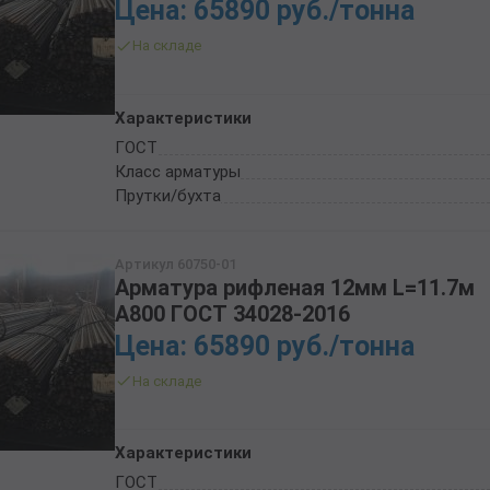
Цена: 65890 руб./тонна
ТРУБА БУРИЛЬНАЯ СБТМ, ТБСУ
ТРУБА КОТЕЛЬНАЯ
На складе
ТРУБА КРЕКИНГОВАЯ
ТРУБА МАГИСТРАЛЬНАЯ
Характеристики
ТРУБА НАСОСНО-КОМПРЕССОРНАЯ (НКТ)
ГОСТ
ТРУБА НЕФТЕПРОВОДНАЯ
Класс арматуры
ТРУБА ОБСАДНАЯ
Прутки/бухта
ТРУБА СПИРАЛЕШОВНАЯ
ТРУБЫ СТАЛЬНЫЕ ЛЕЖАЛЫЕ Б/У
Артикул 60750-01
ТРУБА ВОССТАНОВЛЕННАЯ
Арматура рифленая 12мм L=11.7м
ТРУБЫ В ВУС ИЗОЛЯЦИИ
А800 ГОСТ 34028-2016
Цена: 65890 руб./тонна
На складе
Характеристики
ГОСТ