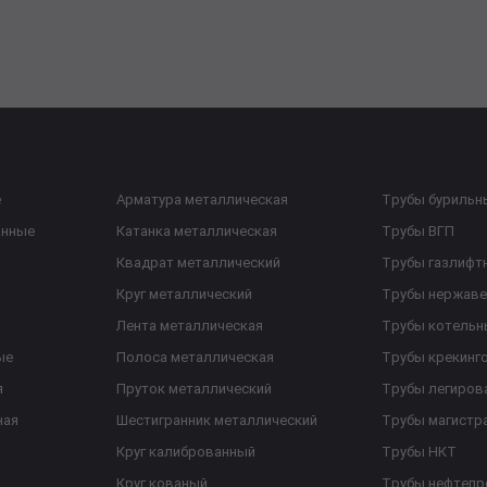
е
Арматура металлическая
Трубы бурильн
анные
Катанка металлическая
Трубы ВГП
Квадрат металлический
Трубы газлифт
Круг металлический
Трубы нержав
Лента металлическая
Трубы котельн
ые
Полоса металлическая
Трубы крекинг
я
Пруток металлический
Трубы легиров
ная
Шестигранник металлический
Трубы магистр
Круг калиброванный
Трубы НКТ
Круг кованый
Трубы нефтеп