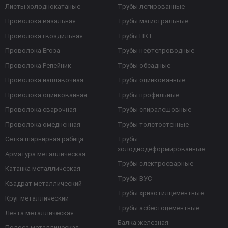
Листы холоднокатаные
Трубы легированные
Проволока вязальная
Трубы магистральные
Проволока гвоздильная
Трубы НКТ
Проволока Егоза
Трубы нефтепроводные
Проволока Репейник
Трубы обсадные
Проволока наплавочная
Трубы оцинкованные
Проволока оцинкованная
Трубы профильные
Проволока сварочная
Трубы спиралешовные
Проволока омедненная
Трубы толстостенные
Сетка шарнирная рабица
Трубы
холоднодеформированные
Арматура металлическая
Трубы электросварные
Катанка металлическая
Трубы ВУС
Квадрат металлический
Трубы хризотилцементные
Круг металлический
Трубы асбестоцементные
Лента металлическая
Балка железная
Полоса металлическая