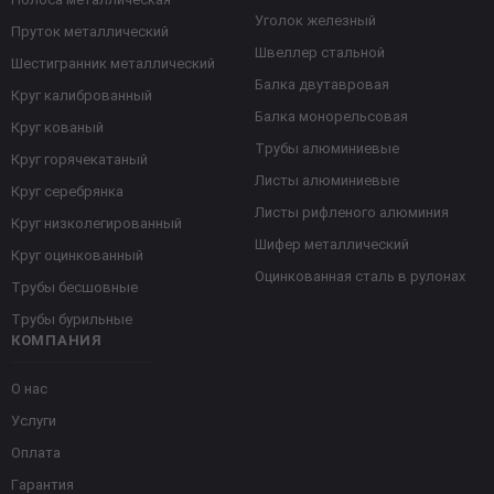
Уголок железный
Пруток металлический
Швеллер стальной
Шестигранник металлический
Балка двутавровая
Круг калиброванный
Балка монорельсовая
Круг кованый
Трубы алюминиевые
Круг горячекатаный
Листы алюминиевые
Круг серебрянка
Листы рифленого алюминия
Круг низколегированный
Шифер металлический
Круг оцинкованный
Оцинкованная сталь в рулонах
Трубы бесшовные
Трубы бурильные
КОМПАНИЯ
О нас
Услуги
Оплата
Гарантия