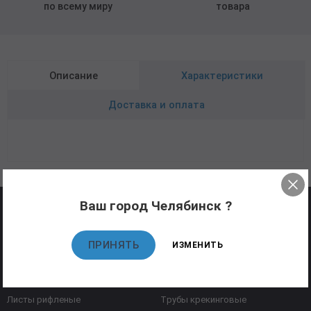
по всему миру
товара
Описание
Характеристики
Доставка и оплата
Ваш город Челябинск ?
Листы горячекатаные
Трубы ВГП
Листы низколегированные
Трубы газлифтные
ПРИНЯТЬ
ИЗМЕНИТЬ
Листы оцинкованные
Трубы нержавеющие
Листы ПВЛ
Трубы котельные
Листы рифленые
Трубы крекинговые