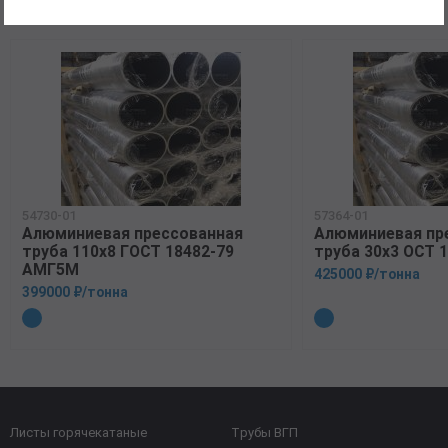
54730-01
57364-01
Алюминиевая прессованная
Алюминиевая пр
труба 110х8 ГОСТ 18482-79
труба 30х3 ОСТ 
АМГ5М
425000 ₽/тонна
399000 ₽/тонна
Листы горячекатаные
Трубы ВГП