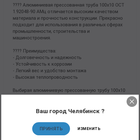
????️ Алюминиевая прессованная труба 100х10 ОСТ
1.92048-90 АМц отличается высоким качеством
материала и прочностью конструкции. Прекрасно
подходит для использования в различных сферах
промышленности, строительства и
машиностроения.
???? Преимущества:
- Долговечность и надежность
- Устойчивость к коррозии
- Легкий вес и удобство монтажа
- Высокая теплопроводность
Выбирая алюминиевую прессованную трубу 100х10
ОСТ 1.92048-90 АМц, вы получаете надежный и
качественный продукт, который прослужит вам
долгие годы.
Ваш город Челябинск ?
ПРИНЯТЬ
ИЗМЕНИТЬ
Рекомендуемые товары