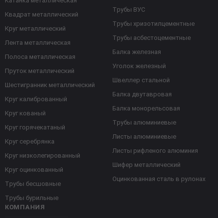
Катанка металлическая
Трубы ВУС
Квадрат металлический
Трубы хризотилцементные
Круг металлический
Трубы асбестоцементные
Лента металлическая
Балка железная
Полоса металлическая
Уголок железный
Пруток металлический
Швеллер стальной
Шестигранник металлический
Балка двутавровая
Круг калиброванный
Балка монорельсовая
Круг кованый
Трубы алюминиевые
Круг горячекатаный
Листы алюминиевые
Круг серебрянка
Листы рифленого алюминия
Круг низколегированный
Шифер металлический
Круг оцинкованный
Оцинкованная сталь в рулонах
Трубы бесшовные
Трубы бурильные
КОМПАНИЯ