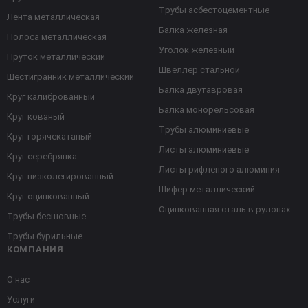
Трубы асбестоцементные
Лента металлическая
Балка железная
Полоса металлическая
Уголок железный
Пруток металлический
Швеллер стальной
Шестигранник металлический
Балка двутавровая
Круг калиброванный
Балка монорельсовая
Круг кованый
Трубы алюминиевые
Круг горячекатаный
Листы алюминиевые
Круг серебрянка
Листы рифленого алюминия
Круг низколегированный
Шифер металлический
Круг оцинкованный
Оцинкованная сталь в рулонах
Трубы бесшовные
Трубы бурильные
КОМПАНИЯ
О нас
Услуги