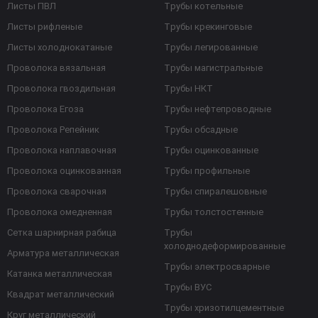
Листы ПВЛ
Трубы котельные
Листы рифленые
Трубы крекинговые
Листы холоднокатаные
Трубы легированные
Проволока вязальная
Трубы магистральные
Проволока гвоздильная
Трубы НКТ
Проволока Егоза
Трубы нефтепроводные
Проволока Репейник
Трубы обсадные
Проволока наплавочная
Трубы оцинкованные
Проволока оцинкованная
Трубы профильные
Проволока сварочная
Трубы спиралешовные
Проволока омедненная
Трубы толстостенные
Сетка шарнирная рабица
Трубы
холоднодеформированные
Арматура металлическая
Трубы электросварные
Катанка металлическая
Трубы ВУС
Квадрат металлический
Трубы хризотилцементные
Круг металлический