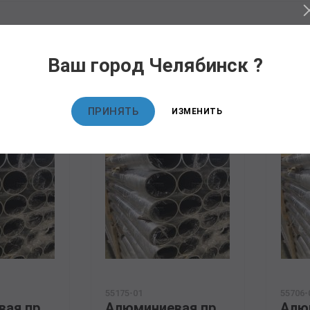
овары
Ваш город Челябинск ?
ПРИНЯТЬ
ИЗМЕНИТЬ
55175-01
55706-
Алюминиевая прессованная труба 130х20 ОСТ 1.92048-90 Д16Т
Алюминиевая прессованная труба 133х20 ГОСТ 18482-79 Д16