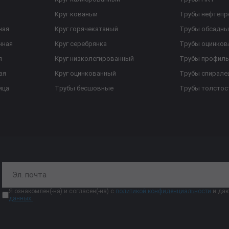
Круг кованый
Трубы нефтеп
ная
Круг горячекатаный
Трубы обсадны
нная
Круг серебрянка
Трубы оцинков
я
Круг низколегированный
Трубы профил
ая
Круг оцинкованный
Трубы спирал
ица
Трубы бесшовные
Трубы толстос
Я ознакомлен(-на) и согласен(-на) с
политикой конфиденциальности
и даю
данных.