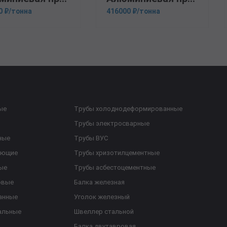
0 ₽/тонна
416000 ₽/тонна
ые
Трубы холоднодеформированные
Трубы электросварные
ные
Трубы ВУС
еющие
Трубы хризотилцементные
ые
Трубы асбестоцементные
овые
Балка железная
анные
Уголок железный
альные
Швеллер стальной
Балка двутавровая