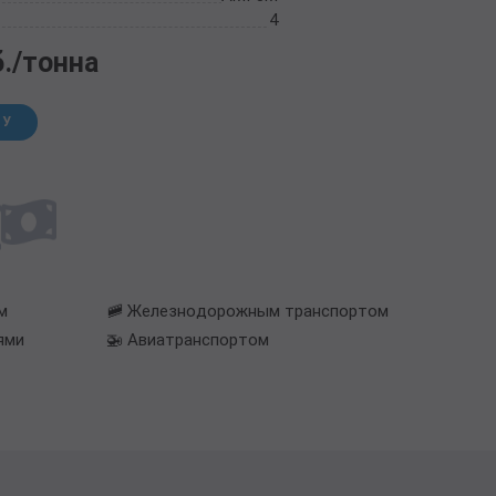
4
б./тонна
НУ
м
🚞 Железнодорожным транспортом
ями
🚁 Авиатранспортом