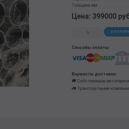
ТРУБА БУРИЛЬНАЯ СБТМ, ТБСУ
Толщина мм
ТРУБА КОТЕЛЬНАЯ
Цена: 399000 ру
ТРУБА КРЕКИНГОВАЯ
ТРУБА МАГИСТРАЛЬНАЯ
В КОРЗИ
ТРУБА НАСОСНО-КОМПРЕССОРНАЯ (НКТ)
ТРУБА НЕФТЕПРОВОДНАЯ
Способы оплаты:
ТРУБА ОБСАДНАЯ
ТРУБА СПИРАЛЕШОВНАЯ
ТРУБЫ СТАЛЬНЫЕ ЛЕЖАЛЫЕ Б/У
ТРУБА ВОССТАНОВЛЕННАЯ
Варианты доставки:
ТРУБЫ В ВУС ИЗОЛЯЦИИ
🚚 Собственным автопарко
🚛 Транспортными компани