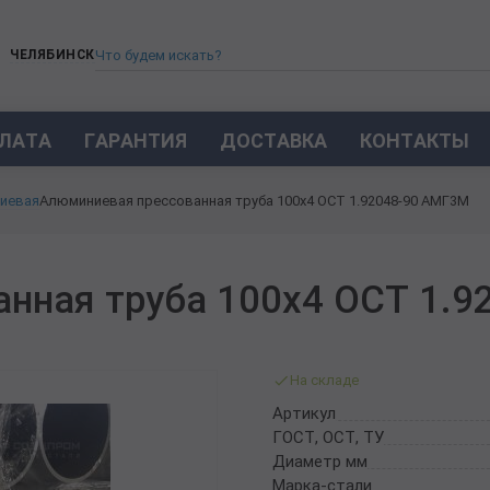
ЧЕЛЯБИНСК
ЛАТА
ГАРАНТИЯ
ДОСТАВКА
КОНТАКТЫ
ТРУБА СТАЛЬНАЯ БЕСШОВНАЯ
иевая
Алюминиевая прессованная труба 100х4 ОСТ 1.92048-90 АМГ3М
ТРУБА БЕСШОВНАЯ ХОЛОДНОКАТАНАЯ
ТРУБА БЕСШОВНАЯ 12Х18Н10Т
ТРУБА СТАЛЬНАЯ ОЦИНКОВАННАЯ
нная труба 100х4 ОСТ 1.9
ТРУБА ТОЛСТОСТЕННАЯ
ТРУБА ЭЛЕКТРОСВАРНАЯ СТАЛЬНАЯ
ТРУБА ВОДОГАЗОПРОВОДНАЯ ВГП
На складе
ТРУБА ПРОФИЛЬНАЯ
Артикул
ТРУБА ЛЕГИРОВАННАЯ
ГОСТ, ОСТ, ТУ
ТРУБЫ ИЗ УГЛЕРОДИСТОЙ СТАЛИ
Диаметр мм
ТРУБА ГАЗЛИФТНАЯ
Марка-стали