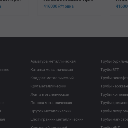
а
416000 ₽/тонна
41600
е
Арматура металлическая
Трубы бурильн
анные
Катанка металлическая
Трубы ВГП
Квадрат металлический
Трубы газлифт
Круг металлический
Трубы нержав
Лента металлическая
Трубы котельн
ые
Полоса металлическая
Трубы крекинг
я
Пруток металлический
Трубы легиров
ная
Шестигранник металлический
Трубы магистр
Круг калиброванный
Трубы НКТ