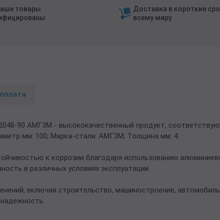
наши товары
Доставка в короткие сро
ифицированы
всему миру
 оплата
92048-90 АМГ3М - высококачественный продукт, соответству
аметр мм: 100; Марка-стали: АМГ3М; Толщина мм: 4.
тойчивостью к коррозии благодаря использованию алюминиево
ность в различных условиях эксплуатации.
енений, включая строительство, машиностроение, автомобиль
 надежность.