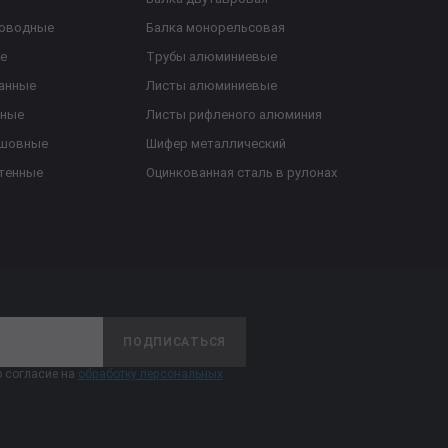
роводные
Балка монорельсовая
е
Трубы алюминиевые
анные
Листы алюминиевые
ьные
Листы рифленого алюминия
ешовные
Шифер металлический
тенные
Оцинкованная сталь в рулонах
ПОДПИСАТЬСЯ
 согласие на
обработку персональных