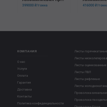
399000 ₽/тонна
416000 ₽/тонн
КОМПАНИЯ
Листы горячекатаны
Листы низколегиров
О нас
Листы оцинкованные
Услуги
Листы ПВЛ
Оплата
Листы рифленые
Гарантия
Листы холоднокатан
Доставка
Проволока вязальна
Контакты
Проволока гвоздиль
Политика конфиденциальности
Проволока Егоза