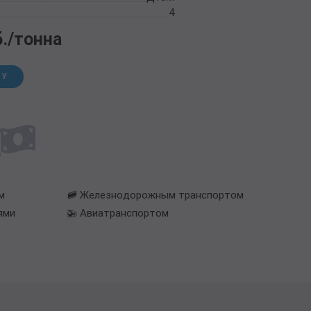
4
б./тонна
НУ
м
🚞 Железнодорожным транспортом
ями
🚁 Авиатранспортом