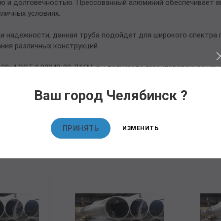
ю и долговечностью. Прессованный алюминий обеспечивает в
личных условиях.
и надежности, данная труба подойдет для широкого спектра 
ния различных конструкций.
0х4 ОСТ 1.92048-90 Д16М, вы получаете гарантированное кач
.
Ваш город Челябинск ?
ПРИНЯТЬ
ИЗМЕНИТЬ
овары