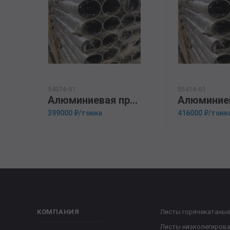
54074-01
55414-01
Алюминиевая прессованная труба 100х5 ГОСТ 18482-79 Д1Т
399000 ₽/тонна
416000 ₽/тонн
КОМПАНИЯ
Листы горячекатаны
Листы низколегиров