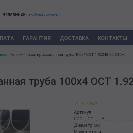
ЧЕЛЯБИНСК
ЛАТА
ГАРАНТИЯ
ДОСТАВКА
КОНТАКТЫ
ТРУБА СТАЛЬНАЯ БЕСШОВНАЯ
иевая
Алюминиевая прессованная труба 100х4 ОСТ 1.92048-90 Д16М
ТРУБА БЕСШОВНАЯ ХОЛОДНОКАТАНАЯ
ТРУБА БЕСШОВНАЯ 12Х18Н10Т
ТРУБА СТАЛЬНАЯ ОЦИНКОВАННАЯ
нная труба 100х4 ОСТ 1.9
ТРУБА ТОЛСТОСТЕННАЯ
ТРУБА ЭЛЕКТРОСВАРНАЯ СТАЛЬНАЯ
ТРУБА ВОДОГАЗОПРОВОДНАЯ ВГП
На складе
ТРУБА ПРОФИЛЬНАЯ
Артикул
ТРУБА ЛЕГИРОВАННАЯ
ГОСТ, ОСТ, ТУ
ТРУБЫ ИЗ УГЛЕРОДИСТОЙ СТАЛИ
Диаметр мм
ТРУБА ГАЗЛИФТНАЯ
Марка-стали