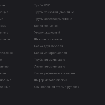
ные
Трубы ВУС
еющие
Трубы хризотилцементные
ые
Трубы асбестоцементные
овые
Балка железная
анные
Уголок железный
альные
Швеллер стальной
Балка двутавровая
роводные
Балка монорельсовая
е
Трубы алюминиевые
анные
Листы алюминиевые
ьные
Листы рифленого алюминия
ешовные
Шифер металлический
тенные
Оцинкованная сталь в рулонах