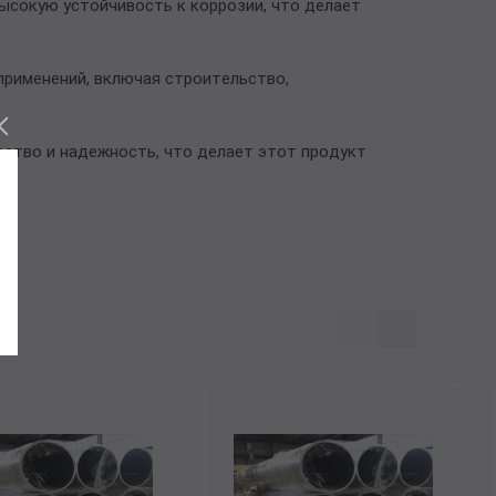
ысокую устойчивость к коррозии, что делает
применений, включая строительство,
ество и надежность, что делает этот продукт