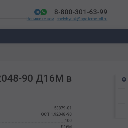
8-800-301-63-99
chelybynsk@spetcmetall.ru
Напишите нам
2048-90 Д16М в
0
53879-01
ОСТ 1.92048-90
100
Д16М