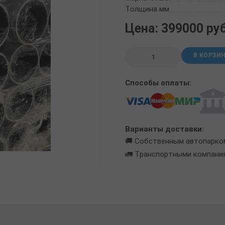
ТРУБА БУРИЛЬНАЯ СБТМ, ТБСУ
Толщина мм
ТРУБА КОТЕЛЬНАЯ
Цена: 399000 ру
ТРУБА КРЕКИНГОВАЯ
ТРУБА МАГИСТРАЛЬНАЯ
В КОРЗИ
ТРУБА НАСОСНО-КОМПРЕССОРНАЯ (НКТ)
ТРУБА НЕФТЕПРОВОДНАЯ
Способы оплаты:
ТРУБА ОБСАДНАЯ
ТРУБА СПИРАЛЕШОВНАЯ
ТРУБЫ СТАЛЬНЫЕ ЛЕЖАЛЫЕ Б/У
ТРУБА ВОССТАНОВЛЕННАЯ
Варианты доставки:
ТРУБЫ В ВУС ИЗОЛЯЦИИ
🚚 Собственным автопарко
🚛 Транспортными компани