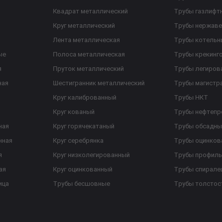
Квадрат металлический
Трубы газлифт
Круг металлический
Трубы нержав
Лента металлическая
Трубы котельн
ые
Полоса металлическая
Трубы крекинг
я
Пруток металлический
Трубы легиров
ная
Шестигранник металлический
Трубы магистр
Круг калиброванный
Трубы НКТ
Круг кованый
Трубы нефтеп
ная
Круг горячекатаный
Трубы обсадны
нная
Круг серебрянка
Трубы оцинков
я
Круг низколегированный
Трубы профил
ая
Круг оцинкованный
Трубы спирал
ица
Трубы бесшовные
Трубы толстос