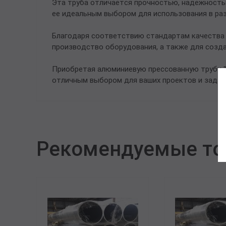
Эта труба отличается прочностью, надежность
ее идеальным выбором для использования в раз
Благодаря соответствию стандартам качества 
производство оборудования, а также для созда
Приобретая алюминиевую прессованную трубу 10
отличным выбором для ваших проектов и задач
Рекомендуемые т