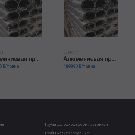
01
58907-01
Алюминиевая прессованная труба 62х8 ОСТ 1.92048-90 АМг5
Алюминиевая прессованная труба 62х4 ОСТ 1.92048-90 Д1Т
0 ₽/тонна
409990 ₽/тонна
ые
Трубы холоднодеформированные
Трубы электросварные