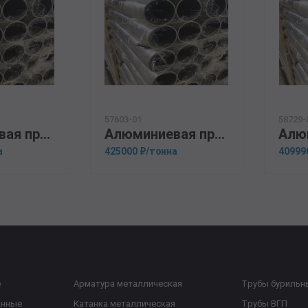
57603-01
58729-
Алюминиевая прессованная труба 146х20 ОСТ 1.92048-90 АМг6
Алюминиевая прессованная труба 37х6 ОСТ 1.92048-90 АМГ2М
а
425000 ₽/тонна
40999
е
Арматура металлическая
Трубы бурильн
анные
Катанка металлическая
Трубы ВГП