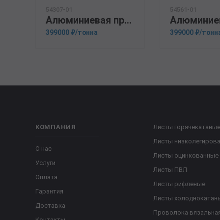
54307-01
54561-01
Алюминиевая прессованная труба 105х8 ОСТ 1.92048-90 А5
399000 ₽/тонна
399000 ₽/тонн
КОМПАНИЯ
Листы горячекатаны
Листы низколегиров
О нас
Листы оцинкованные
Услуги
Листы ПВЛ
Оплата
Листы рифленые
Гарантия
Листы холоднокатан
Доставка
Проволока вязальна
Контакты