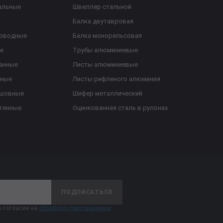
альные
Швеллер стальной
Балка двутавровая
роводные
Балка монорельсовая
е
Трубы алюминиевые
анные
Листы алюминиевые
ьные
Листы рифленого алюминия
ешовные
Шифер металлический
тенные
Оцинкованная сталь в рулонах
ПОДПИСАТЬСЯ
 согласие на
обработку персональных