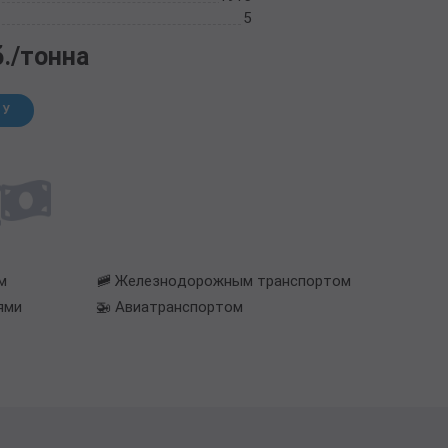
5
б./тонна
НУ
м
🚞 Железнодорожным транспортом
ями
🚁 Авиатранспортом