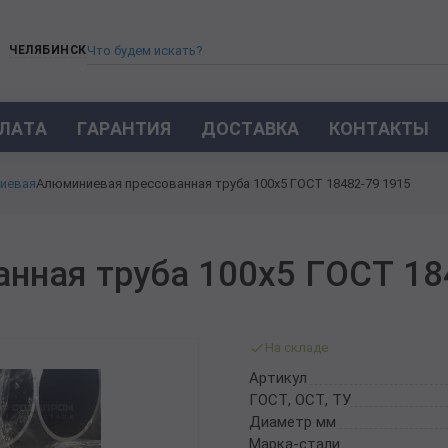
ЧЕЛЯБИНСК
ЛАТА
ГАРАНТИЯ
ДОСТАВКА
КОНТАКТЫ
ТРУБА СТАЛЬНАЯ БЕСШОВНАЯ
иевая
Алюминиевая прессованная труба 100х5 ГОСТ 18482-79 1915
ТРУБА БЕСШОВНАЯ ХОЛОДНОКАТАНАЯ
ТРУБА БЕСШОВНАЯ 12Х18Н10Т
ТРУБА СТАЛЬНАЯ ОЦИНКОВАННАЯ
нная труба 100х5 ГОСТ 18
ТРУБА ТОЛСТОСТЕННАЯ
ТРУБА ЭЛЕКТРОСВАРНАЯ СТАЛЬНАЯ
ТРУБА ВОДОГАЗОПРОВОДНАЯ ВГП
На складе
ТРУБА ПРОФИЛЬНАЯ
Артикул
ТРУБА ЛЕГИРОВАННАЯ
ГОСТ, ОСТ, ТУ
ТРУБЫ ИЗ УГЛЕРОДИСТОЙ СТАЛИ
Диаметр мм
ТРУБА ГАЗЛИФТНАЯ
Марка-стали