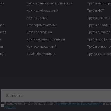
ная
Шестигранник металлический
Трубы магистр
Круг калиброванный
Трубы НКТ
Круг кованый
Трубы нефтеп
ная
Круг горячекатаный
Трубы обсадны
нная
Круг серебрянка
Трубы оцинков
я
Круг низколегированный
Трубы профил
ая
Круг оцинкованный
Трубы спирал
ица
Трубы бесшовные
Трубы толстос
Я ознакомлен(-на) и согласен(-на) с
политикой конфиденциальности
и даю
данных.