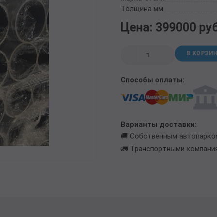
ТРУБА БУРИЛЬНАЯ СБТМ, ТБСУ
Толщина мм
ТРУБА КОТЕЛЬНАЯ
Цена: 399000 ру
ТРУБА КРЕКИНГОВАЯ
ТРУБА МАГИСТРАЛЬНАЯ
В КОРЗИ
ТРУБА НАСОСНО-КОМПРЕССОРНАЯ (НКТ)
ТРУБА НЕФТЕПРОВОДНАЯ
Способы оплаты:
ТРУБА ОБСАДНАЯ
ТРУБА СПИРАЛЕШОВНАЯ
ТРУБЫ СТАЛЬНЫЕ ЛЕЖАЛЫЕ Б/У
ТРУБА ВОССТАНОВЛЕННАЯ
Варианты доставки:
ТРУБЫ В ВУС ИЗОЛЯЦИИ
🚚 Собственным автопарко
🚛 Транспортными компани