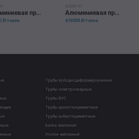
01
55630-01
Алюминиевая прессованная труба 159х22 ОСТ 1.92048-90 Д16М
Алюминиевая прессованная труба 159х15 ГОСТ 18482-79 Д16
0 ₽/тонна
416000 ₽/тонна
ые
Трубы холоднодеформированные
Трубы электросварные
ные
Трубы ВУС
еющие
Трубы хризотилцементные
ые
Трубы асбестоцементные
овые
Балка железная
анные
Уголок железный