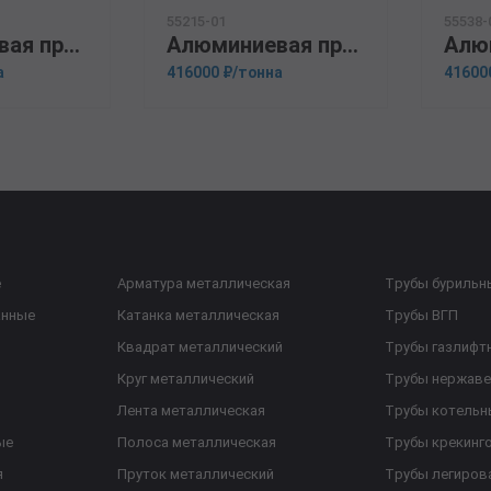
55215-01
55538-
Алюминиевая прессованная труба 110х10 ОСТ 1.92048-90 Д16Т
Алюминиевая прессованная труба 140х10 ГОСТ 18482-79 АМГ5М
а
416000 ₽/тонна
41600
е
Арматура металлическая
Трубы бурильн
анные
Катанка металлическая
Трубы ВГП
Квадрат металлический
Трубы газлифт
Круг металлический
Трубы нержав
Лента металлическая
Трубы котельн
ые
Полоса металлическая
Трубы крекинг
я
Пруток металлический
Трубы легиров