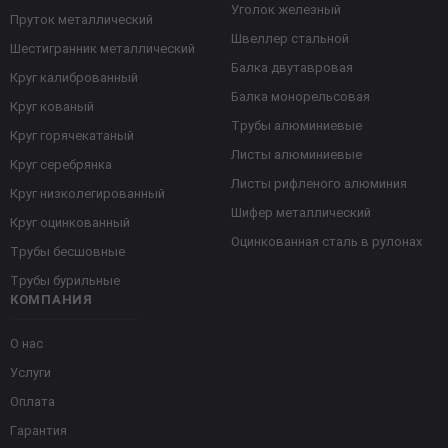
Уголок железный
Пруток металлический
Швеллер стальной
Шестигранник металлический
Балка двутавровая
Круг калиброванный
Балка монорельсовая
Круг кованый
Трубы алюминиевые
Круг горячекатаный
Листы алюминиевые
Круг серебрянка
Листы рифленого алюминия
Круг низколегированный
Шифер металлический
Круг оцинкованный
Оцинкованная сталь в рулонах
Трубы бесшовные
Трубы бурильные
КОМПАНИЯ
О нас
Услуги
Оплата
Гарантия