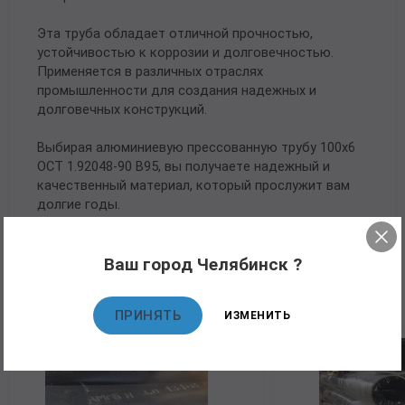
Эта труба обладает отличной прочностью,
устойчивостью к коррозии и долговечностью.
Применяется в различных отраслях
промышленности для создания надежных и
долговечных конструкций.
Выбирая алюминиевую прессованную трубу 100х6
ОСТ 1.92048-90 В95, вы получаете надежный и
качественный материал, который прослужит вам
долгие годы.
Ваш город Челябинск ?
Рекомендуемые товары
ПРИНЯТЬ
ИЗМЕНИТЬ