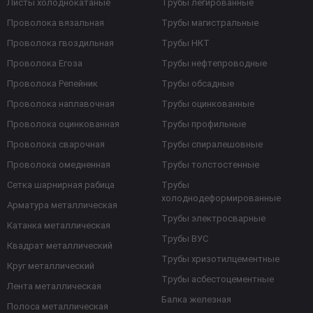
Листы холоднокатаные
Трубы легированные
Проволока вязальная
Трубы магистральные
Проволока гвоздильная
Трубы НКТ
Проволока Егоза
Трубы нефтепроводные
Проволока Репейник
Трубы обсадные
Проволока наплавочная
Трубы оцинкованные
Проволока оцинкованная
Трубы профильные
Проволока сварочная
Трубы спиралешовные
Проволока омедненная
Трубы толстостенные
Сетка шарнирная рабица
Трубы
холоднодеформированные
Арматура металлическая
Трубы электросварные
Катанка металлическая
Трубы ВУС
Квадрат металлический
Трубы хризотилцементные
Круг металлический
Трубы асбестоцементные
Лента металлическая
Балка железная
Полоса металлическая