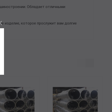
ашиностроении. Обладает отличными
ое изделие, которое прослужит вам долгие