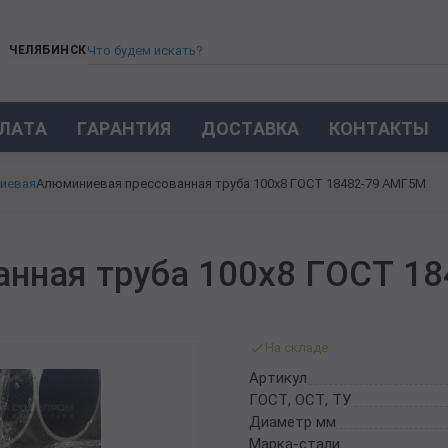
ЧЕЛЯБИНСК
ЛАТА
ГАРАНТИЯ
ДОСТАВКА
КОНТАКТЫ
ТРУБА СТАЛЬНАЯ БЕСШОВНАЯ
иевая
Алюминиевая прессованная труба 100х8 ГОСТ 18482-79 АМГ5М
ТРУБА БЕСШОВНАЯ ХОЛОДНОКАТАНАЯ
ТРУБА БЕСШОВНАЯ 12Х18Н10Т
ТРУБА СТАЛЬНАЯ ОЦИНКОВАННАЯ
анная труба 100х8 ГОСТ 1
ТРУБА ТОЛСТОСТЕННАЯ
ТРУБА ЭЛЕКТРОСВАРНАЯ СТАЛЬНАЯ
ТРУБА ВОДОГАЗОПРОВОДНАЯ ВГП
На складе
ТРУБА ПРОФИЛЬНАЯ
Артикул
ТРУБА ЛЕГИРОВАННАЯ
ГОСТ, ОСТ, ТУ
ТРУБЫ ИЗ УГЛЕРОДИСТОЙ СТАЛИ
Диаметр мм
ТРУБА ГАЗЛИФТНАЯ
Марка-стали