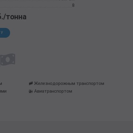
8
б./тонна
НУ
м
🚞 Железнодорожным транспортом
ями
🚁 Авиатранспортом