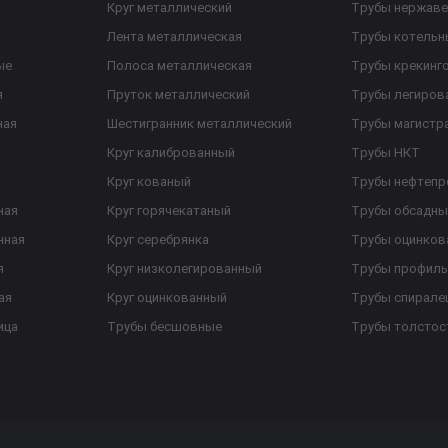
Круг металлический
Трубы нержав
Лента металлическая
Трубы котельн
ые
Полоса металлическая
Трубы крекинг
я
Пруток металлический
Трубы легиров
ная
Шестигранник металлический
Трубы магистр
Круг калиброванный
Трубы НКТ
Круг кованый
Трубы нефтеп
ная
Круг горячекатаный
Трубы обсадны
нная
Круг серебрянка
Трубы оцинков
я
Круг низколегированный
Трубы профил
ая
Круг оцинкованный
Трубы спирал
ица
Трубы бесшовные
Трубы толстос