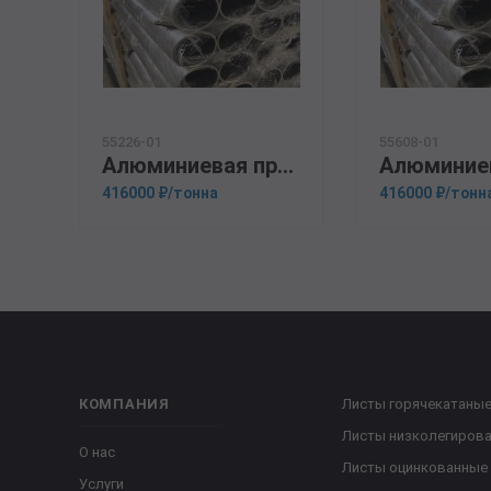
55226-01
55608-01
Алюминиевая прессованная труба 140х10 ОСТ 1.92048-90 Д16Т
416000 ₽/тонна
416000 ₽/тонн
КОМПАНИЯ
Листы горячекатаны
Листы низколегиров
О нас
Листы оцинкованные
Услуги