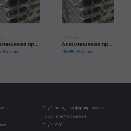
01
59557-01
Алюминиевая прессованная труба 80х8 ОСТ 1.92048-90 АК6
Алюминиевая прессованная труба 133х20 ГОСТ 18482-79 АД
0 ₽/тонна
409990 ₽/тонна
ые
Трубы холоднодеформированные
Трубы электросварные
ные
Трубы ВУС