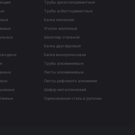
еющие
Трубы хризотилцементные
ые
Трубы асбестоцементные
овые
Балка железная
анные
Уголок железный
альные
Швеллер стальной
Балка двутавровая
роводные
Балка монорельсовая
е
Трубы алюминиевые
анные
Листы алюминиевые
ьные
Листы рифленого алюминия
ешовные
Шифер металлический
тенные
Оцинкованная сталь в рулонах