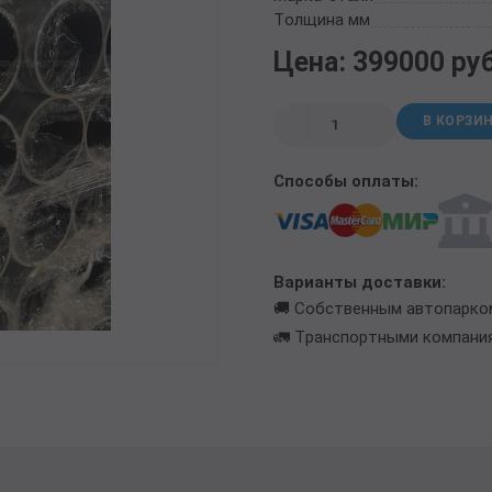
ТРУБА БУРИЛЬНАЯ СБТМ, ТБСУ
Толщина мм
ТРУБА КОТЕЛЬНАЯ
Цена: 399000 ру
ТРУБА КРЕКИНГОВАЯ
ТРУБА МАГИСТРАЛЬНАЯ
В КОРЗИ
ТРУБА НАСОСНО-КОМПРЕССОРНАЯ (НКТ)
ТРУБА НЕФТЕПРОВОДНАЯ
Способы оплаты:
ТРУБА ОБСАДНАЯ
ТРУБА СПИРАЛЕШОВНАЯ
ТРУБЫ СТАЛЬНЫЕ ЛЕЖАЛЫЕ Б/У
ТРУБА ВОССТАНОВЛЕННАЯ
Варианты доставки:
ТРУБЫ В ВУС ИЗОЛЯЦИИ
🚚 Собственным автопарко
🚛 Транспортными компани