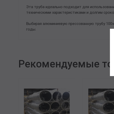
Эта труба идеально подходит для использован
техническими характеристиками и долгим срок
Выбирая алюминиевую прессованную трубу 100х
годы.
Рекомендуемые т