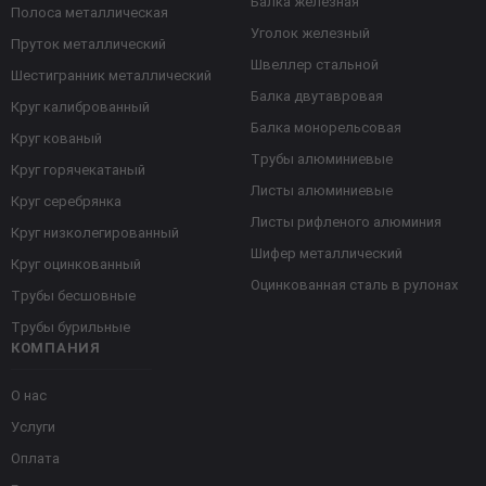
Балка железная
Полоса металлическая
Уголок железный
Пруток металлический
Швеллер стальной
Шестигранник металлический
Балка двутавровая
Круг калиброванный
Балка монорельсовая
Круг кованый
Трубы алюминиевые
Круг горячекатаный
Листы алюминиевые
Круг серебрянка
Листы рифленого алюминия
Круг низколегированный
Шифер металлический
Круг оцинкованный
Оцинкованная сталь в рулонах
Трубы бесшовные
Трубы бурильные
КОМПАНИЯ
О нас
Услуги
Оплата