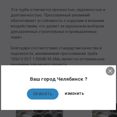
Эта труба отличается прочностью, надежностью и
долговечностью. Прессованный алюминий
обеспечивает устойчивость к коррозии и внешним
воздействиям, что делает ее идеальным выбором
для различных строительных и промышленных
задач.
Благодаря соответствию стандартам качества и
надежности, алюминиевая прессованная труба
105х15 ОСТ 1.92048-90 АМц является оптимальным
решением для вашего проекта.
Ваш город Челябинск ?
Рекомендуемые товары
ПРИНЯТЬ
ИЗМЕНИТЬ