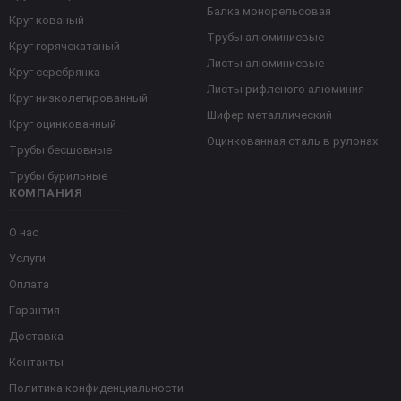
Балка монорельсовая
Круг кованый
Трубы алюминиевые
Круг горячекатаный
Листы алюминиевые
Круг серебрянка
Листы рифленого алюминия
Круг низколегированный
Шифер металлический
Круг оцинкованный
Оцинкованная сталь в рулонах
Трубы бесшовные
Трубы бурильные
КОМПАНИЯ
О нас
Услуги
Оплата
Гарантия
Доставка
Контакты
Политика конфиденциальности