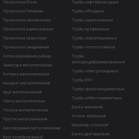
Проволока Егоза
Трубы нефтепроводные
Проволока Репейник
Трубы обсадные
Проволока наплавочная
Трубы оцинкованные
Проволока оцинкованная
Трубы профильные
Проволока сварочная
Трубы спиралешовные
Проволока омедненная
Трубы толстостенные
Сетка шарнирная рабица
Трубы
холоднодеформированные
Арматура металлическая
Трубы электросварные
Катанка металлическая
Трубы ВУС
Квадрат металлический
Трубы хризотилцементные
Круг металлический
Трубы асбестоцементные
Лента металлическая
Балка железная
Полоса металлическая
Уголок железный
Пруток металлический
Швеллер стальной
Шестигранник металлический
Балка двутавровая
Круг калиброванный