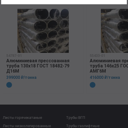
54787-01
55433-01
Алюминиевая прессованная
Алюминиевая пр
труба 130х18 ГОСТ 18482-79
труба 146х25 ГО
Д16М
АМГ6М
399000 ₽/тонна
416000 ₽/тонна
Листы горячекатаные
Трубы ВГП
Листы низколегированные
Трубы газлифтные