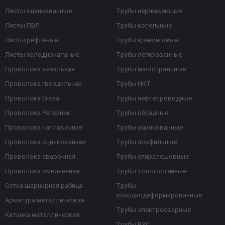
Листы оцинкованные
Трубы нержавеющие
Листы ПВЛ
Трубы котельные
Листы рифленые
Трубы крекинговые
Листы холоднокатаные
Трубы легированные
Проволока вязальная
Трубы магистральные
Проволока гвоздильная
Трубы НКТ
Проволока Егоза
Трубы нефтепроводные
Проволока Репейник
Трубы обсадные
Проволока наплавочная
Трубы оцинкованные
Проволока оцинкованная
Трубы профильные
Проволока сварочная
Трубы спиралешовные
Проволока омедненная
Трубы толстостенные
Сетка шарнирная рабица
Трубы
холоднодеформированные
Арматура металлическая
Трубы электросварные
Катанка металлическая
Трубы ВУС