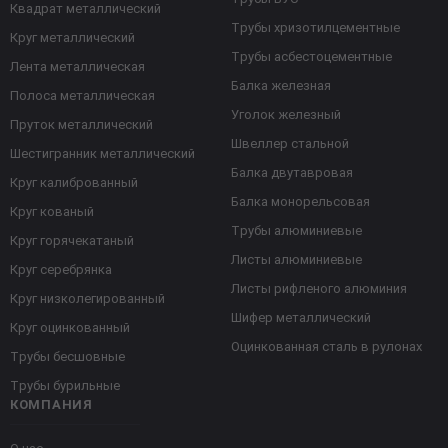
Квадрат металлический
Трубы хризотилцементные
Круг металлический
Трубы асбестоцементные
Лента металлическая
Балка железная
Полоса металлическая
Уголок железный
Пруток металлический
Швеллер стальной
Шестигранник металлический
Балка двутавровая
Круг калиброванный
Балка монорельсовая
Круг кованый
Трубы алюминиевые
Круг горячекатаный
Листы алюминиевые
Круг серебрянка
Листы рифленого алюминия
Круг низколегированный
Шифер металлический
Круг оцинкованный
Оцинкованная сталь в рулонах
Трубы бесшовные
Трубы бурильные
КОМПАНИЯ