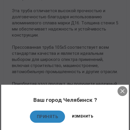
Эта труба отличается высокой прочностью и
долговечностью благодаря использованию
алюминиевого сплава марки Д16. Толщина стенки 5
мм обеспечивает надежность и устойчивость
конструкции.
Прессованная труба 105х5 соответствует всем
стандартам качества и является идеальным
выбором для широкого спектра применений,
включая строительство, машиностроение,
автомобильную промышленность и другие отрасли.
Приобретая этот продукт, вы получаете надежный
и эффективный материал для своих проектов,
который прослужит вам долгие годы.
Ваш город Челябинск ?
ПРИНЯТЬ
ИЗМЕНИТЬ
Рекомендуемые товары