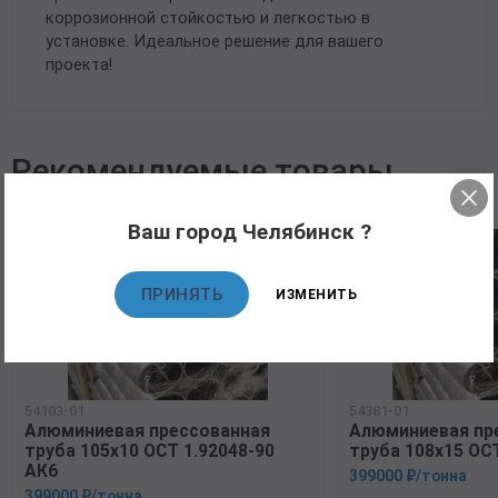
коррозионной стойкостью и легкостью в
установке. Идеальное решение для вашего
проекта!
Рекомендуемые товары
Ваш город Челябинск ?
ПРИНЯТЬ
ИЗМЕНИТЬ
54103-01
54381-01
Алюминиевая прессованная
Алюминиевая пр
труба 105х10 ОСТ 1.92048-90
труба 108х15 ОСТ
АК6
399000 ₽/тонна
399000 ₽/тонна