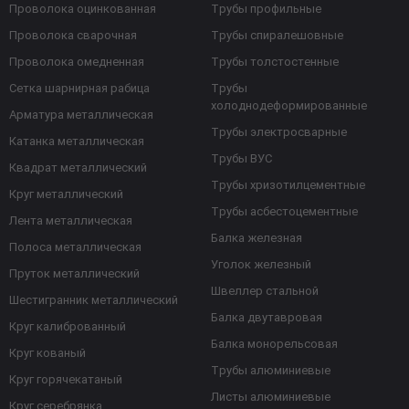
Проволока оцинкованная
Трубы профильные
Проволока сварочная
Трубы спиралешовные
Проволока омедненная
Трубы толстостенные
Сетка шарнирная рабица
Трубы
холоднодеформированные
Арматура металлическая
Трубы электросварные
Катанка металлическая
Трубы ВУС
Квадрат металлический
Трубы хризотилцементные
Круг металлический
Трубы асбестоцементные
Лента металлическая
Балка железная
Полоса металлическая
Уголок железный
Пруток металлический
Швеллер стальной
Шестигранник металлический
Балка двутавровая
Круг калиброванный
Балка монорельсовая
Круг кованый
Трубы алюминиевые
Круг горячекатаный
Листы алюминиевые
Круг серебрянка