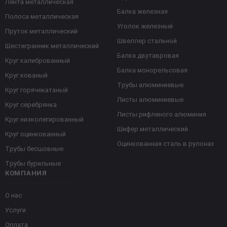
Лента металлическая
Балка железная
Полоса металлическая
Уголок железный
Пруток металлический
Швеллер стальной
Шестигранник металлический
Балка двутавровая
Круг калиброванный
Балка монорельсовая
Круг кованый
Трубы алюминиевые
Круг горячекатаный
Листы алюминиевые
Круг серебрянка
Листы рифленого алюминия
Круг низколегированный
Шифер металлический
Круг оцинкованный
Оцинкованная сталь в рулонах
Трубы бесшовные
Трубы бурильные
КОМПАНИЯ
О нас
Услуги
Оплата