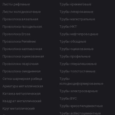
Листы рифленые
Трубы крекинговые
Листы холоднокатаные
Трубы легированные
Проволока вязальная
Трубы магистральные
Проволока гвоздильная
Трубы НКТ
Проволока Егоза
Трубы нефтепроводные
Проволока Репейник
Трубы обсадные
Проволока наплавочная
Трубы оцинкованные
Проволока оцинкованная
Трубы профильные
Проволока сварочная
Трубы спиралешовные
Проволока омедненная
Трубы толстостенные
Сетка шарнирная рабица
Трубы
холоднодеформированные
Арматура металлическая
Трубы электросварные
Катанка металлическая
Трубы ВУС
Квадрат металлический
Трубы хризотилцементные
Круг металлический
Трубы асбестоцементные