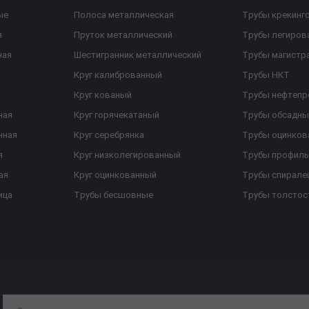
ые
Полоса металлическая
Трубы крекинг
я
Пруток металлический
Трубы легиров
ная
Шестигранник металлический
Трубы магистр
Круг калиброванный
Трубы НКТ
Круг кованый
Трубы нефтеп
ная
Круг горячекатаный
Трубы обсадны
нная
Круг серебрянка
Трубы оцинков
я
Круг низколегированный
Трубы профил
ая
Круг оцинкованный
Трубы спирал
ица
Трубы бесшовные
Трубы толстос