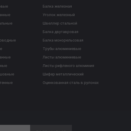
овые
Балка железная
анные
Уголок железный
альные
Швеллер стальной
Балка двутавровая
роводные
Балка монорельсовая
е
Трубы алюминиевые
анные
Листы алюминиевые
ьные
Листы рифленого алюминия
ешовные
Шифер металлический
тенные
Оцинкованная сталь в рулонах