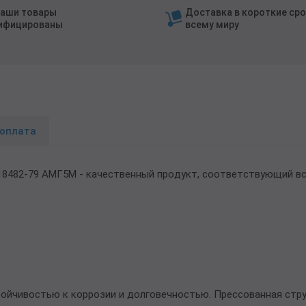
наши товары
Доставка в короткие сро
ифицированы
всему миру
 оплата
18482-79 АМГ5М - качественный продукт, соответствующий в
тойчивостью к коррозии и долговечностью. Прессованная стр