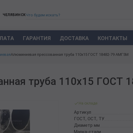
ЧЕЛЯБИНСК
ЛАТА
ГАРАНТИЯ
ДОСТАВКА
КОНТАКТЫ
ТРУБА СТАЛЬНАЯ БЕСШОВНАЯ
иевая
Алюминиевая прессованная труба 110х15 ГОСТ 18482-79 АМГ5М
ТРУБА БЕСШОВНАЯ ХОЛОДНОКАТАНАЯ
ТРУБА БЕСШОВНАЯ 12Х18Н10Т
ТРУБА СТАЛЬНАЯ ОЦИНКОВАННАЯ
анная труба 110х15 ГОСТ 
ТРУБА ТОЛСТОСТЕННАЯ
ТРУБА ЭЛЕКТРОСВАРНАЯ СТАЛЬНАЯ
ТРУБА ВОДОГАЗОПРОВОДНАЯ ВГП
На складе
ТРУБА ПРОФИЛЬНАЯ
Артикул
ТРУБА ЛЕГИРОВАННАЯ
ГОСТ, ОСТ, ТУ
ТРУБЫ ИЗ УГЛЕРОДИСТОЙ СТАЛИ
Диаметр мм
ТРУБА ГАЗЛИФТНАЯ
Марка-стали