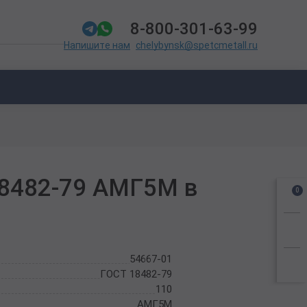
8-800-301-63-99
chelybynsk@spetcmetall.ru
Напишите нам
18482-79 АМГ5М в
0
54667-01
ГОСТ 18482-79
110
АМГ5М