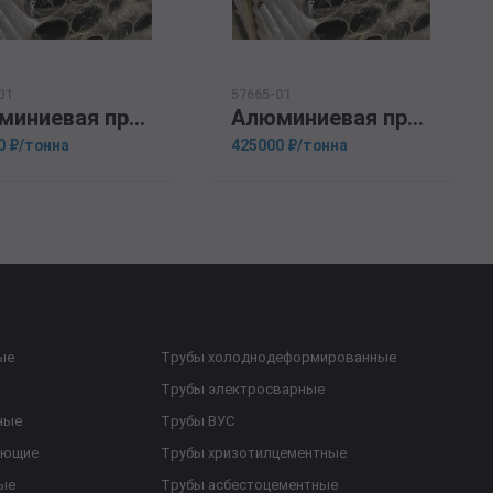
01
57665-01
Алюминиевая прессованная труба 140х8 ОСТ 1.92048-90 АМГ5М
Алюминиевая прессованная труба 37х6 ОСТ 1.92048-90 Д1Т
0 ₽/тонна
425000 ₽/тонна
ые
Трубы холоднодеформированные
Трубы электросварные
ные
Трубы ВУС
еющие
Трубы хризотилцементные
ые
Трубы асбестоцементные