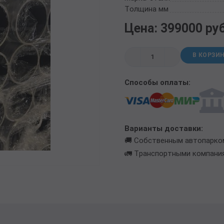
ТРУБА БУРИЛЬНАЯ СБТМ, ТБСУ
Толщина мм
ТРУБА КОТЕЛЬНАЯ
Цена: 399000 ру
ТРУБА КРЕКИНГОВАЯ
ТРУБА МАГИСТРАЛЬНАЯ
В КОРЗИ
ТРУБА НАСОСНО-КОМПРЕССОРНАЯ (НКТ)
ТРУБА НЕФТЕПРОВОДНАЯ
Способы оплаты:
ТРУБА ОБСАДНАЯ
ТРУБА СПИРАЛЕШОВНАЯ
ТРУБЫ СТАЛЬНЫЕ ЛЕЖАЛЫЕ Б/У
ТРУБА ВОССТАНОВЛЕННАЯ
Варианты доставки:
ТРУБЫ В ВУС ИЗОЛЯЦИИ
🚚 Собственным автопарко
🚛 Транспортными компани