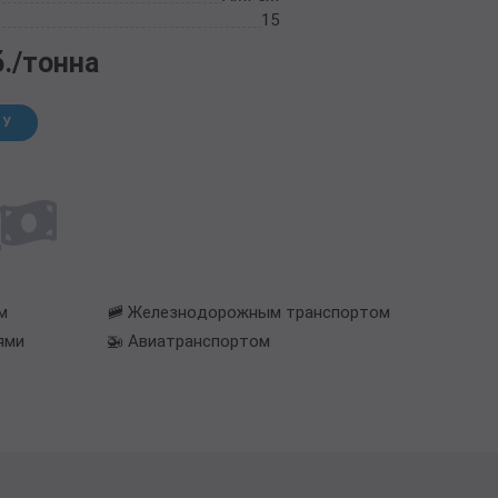
15
б./тонна
НУ
м
🚞 Железнодорожным транспортом
ями
🚁 Авиатранспортом