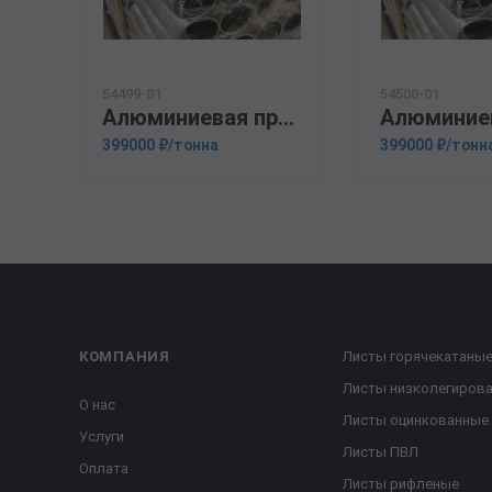
54499-01
54500-01
Алюминиевая прессованная труба 110х10 ОСТ 1.92048-90 1561
399000 ₽/тонна
399000 ₽/тонн
КОМПАНИЯ
Листы горячекатаны
Листы низколегиров
О нас
Листы оцинкованные
Услуги
Листы ПВЛ
Оплата
Листы рифленые