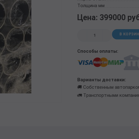
ТРУБА БУРИЛЬНАЯ СБТМ, ТБСУ
Толщина мм
ТРУБА КОТЕЛЬНАЯ
Цена: 399000 ру
ТРУБА КРЕКИНГОВАЯ
ТРУБА МАГИСТРАЛЬНАЯ
В КОРЗИ
ТРУБА НАСОСНО-КОМПРЕССОРНАЯ (НКТ)
ТРУБА НЕФТЕПРОВОДНАЯ
Способы оплаты:
ТРУБА ОБСАДНАЯ
ТРУБА СПИРАЛЕШОВНАЯ
ТРУБЫ СТАЛЬНЫЕ ЛЕЖАЛЫЕ Б/У
ТРУБА ВОССТАНОВЛЕННАЯ
Варианты доставки:
ТРУБЫ В ВУС ИЗОЛЯЦИИ
🚚 Собственным автопарко
🚛 Транспортными компани