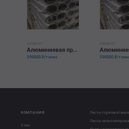
54189-01
54549-01
Алюминиевая прессованная труба 105х22 ОСТ 1.92048-90 1915
399000 ₽/тонна
399000 ₽/тонн
КОМПАНИЯ
Листы горячекатаны
Листы низколегиров
О нас