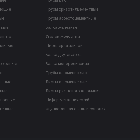
ные
Трубы ВУС
еющие
Трубы хризотилцементные
ые
Трубы асбестоцементные
овые
Балка железная
анные
Уголок железный
альные
Швеллер стальной
Балка двутавровая
роводные
Балка монорельсовая
е
Трубы алюминиевые
анные
Листы алюминиевые
ьные
Листы рифленого алюминия
ешовные
Шифер металлический
тенные
Оцинкованная сталь в рулонах