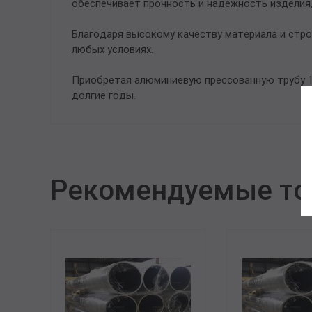
обеспечивает прочность и надежность изделия,
Благодаря высокому качеству материала и стро
любых условиях.
Приобретая алюминиевую прессованную трубу 1
долгие годы.
Рекомендуемые т