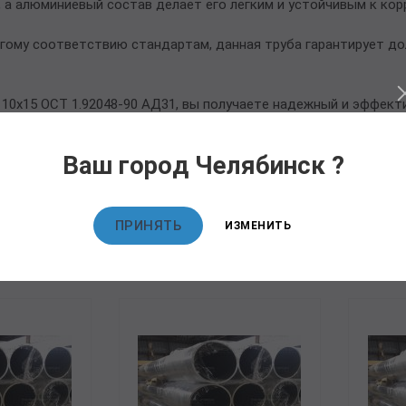
 а алюминиевый состав делает его легким и устойчивым к кор
гому соответствию стандартам, данная труба гарантирует до
10х15 ОСТ 1.92048-90 АД31, вы получаете надежный и эффект
Ваш город Челябинск ?
ПРИНЯТЬ
ИЗМЕНИТЬ
овары