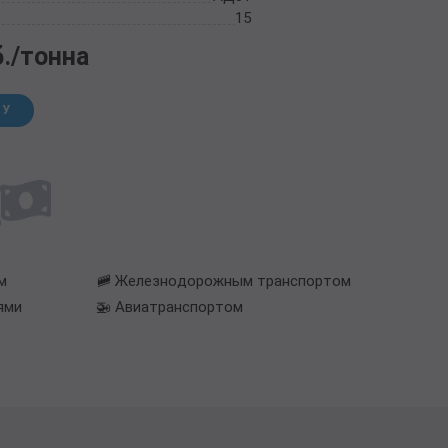
15
б./тонна
НУ
м
🚞 Железнодорожным транспортом
ями
🚁 Авиатранспортом