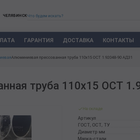
ЧЕЛЯБИНСК
ЛАТА
ГАРАНТИЯ
ДОСТАВКА
КОНТАКТЫ
ТРУБА СТАЛЬНАЯ БЕСШОВНАЯ
иевая
Алюминиевая прессованная труба 110х15 ОСТ 1.92048-90 АД31
ТРУБА БЕСШОВНАЯ ХОЛОДНОКАТАНАЯ
ТРУБА БЕСШОВНАЯ 12Х18Н10Т
ТРУБА СТАЛЬНАЯ ОЦИНКОВАННАЯ
нная труба 110х15 ОСТ 1.
ТРУБА ТОЛСТОСТЕННАЯ
ТРУБА ЭЛЕКТРОСВАРНАЯ СТАЛЬНАЯ
ТРУБА ВОДОГАЗОПРОВОДНАЯ ВГП
На складе
ТРУБА ПРОФИЛЬНАЯ
Артикул
ТРУБА ЛЕГИРОВАННАЯ
ГОСТ, ОСТ, ТУ
ТРУБЫ ИЗ УГЛЕРОДИСТОЙ СТАЛИ
Диаметр мм
ТРУБА ГАЗЛИФТНАЯ
Марка-стали