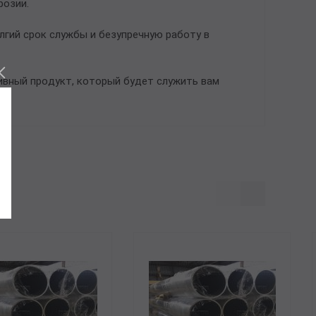
розии.
лгий срок службы и безупречную работу в
ивный продукт, который будет служить вам