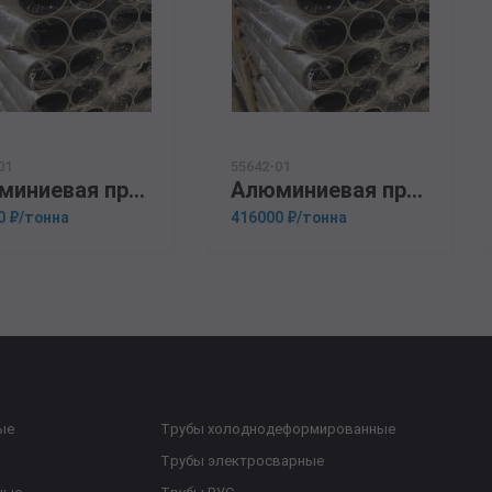
01
55642-01
Алюминиевая прессованная труба 159х11 ОСТ 1.92048-90 Д16
Алюминиевая прессованная труба 159х18 ГОСТ 18482-79 АМГ6М
0 ₽/тонна
416000 ₽/тонна
ые
Трубы холоднодеформированные
Трубы электросварные