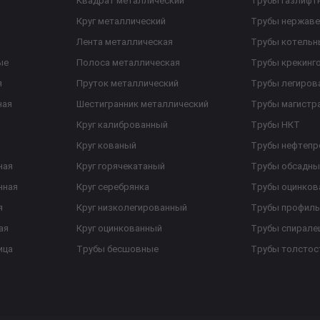
Квадрат металлический
Трубы газлифт
Круг металлический
Трубы нержав
Лента металлическая
Трубы котельн
ые
Полоса металлическая
Трубы крекинг
я
Пруток металлический
Трубы легиров
ная
Шестигранник металлический
Трубы магистр
Круг калиброванный
Трубы НКТ
Круг кованый
Трубы нефтеп
ная
Круг горячекатаный
Трубы обсадны
нная
Круг серебрянка
Трубы оцинков
я
Круг низколегированный
Трубы профил
ая
Круг оцинкованный
Трубы спирал
ица
Трубы бесшовные
Трубы толстос