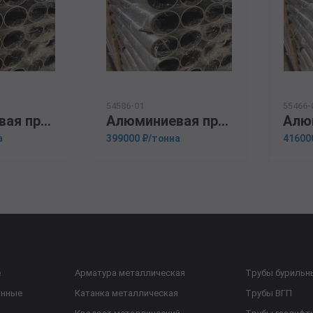
54586-01
55466-
Алюминиевая прессованная труба 110х10 ОСТ 1.92048-90 АМГ5М
Алюминиевая прессованная труба 110х12 ГОСТ 18482-79 Д16Т
а
399000 ₽/тонна
41600
е
Арматура металлическая
Трубы бурильн
анные
Катанка металлическая
Трубы ВГП