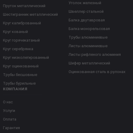
Уголок железный
Пруток металлический
Швеллер стальной
Шестигранник металлический
Балка двутавровая
Круг калиброванный
Балка монорельсовая
Круг кованый
Трубы алюминиевые
Круг горячекатаный
Листы алюминиевые
Круг серебрянка
Листы рифленого алюминия
Круг низколегированный
Шифер металлический
Круг оцинкованный
Оцинкованная сталь в рулонах
Трубы бесшовные
Трубы бурильные
КОМПАНИЯ
О нас
Услуги
Оплата
Гарантия