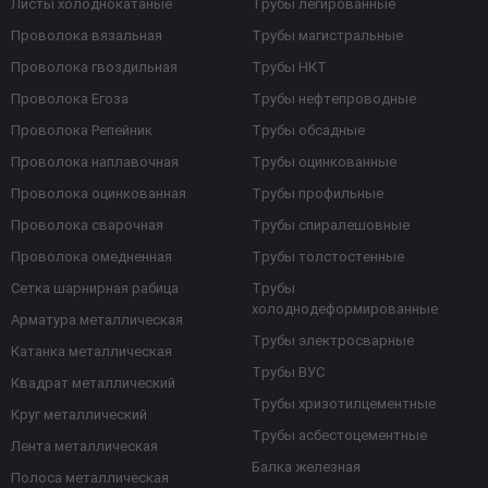
Листы холоднокатаные
Трубы легированные
Проволока вязальная
Трубы магистральные
Проволока гвоздильная
Трубы НКТ
Проволока Егоза
Трубы нефтепроводные
Проволока Репейник
Трубы обсадные
Проволока наплавочная
Трубы оцинкованные
Проволока оцинкованная
Трубы профильные
Проволока сварочная
Трубы спиралешовные
Проволока омедненная
Трубы толстостенные
Сетка шарнирная рабица
Трубы
холоднодеформированные
Арматура металлическая
Трубы электросварные
Катанка металлическая
Трубы ВУС
Квадрат металлический
Трубы хризотилцементные
Круг металлический
Трубы асбестоцементные
Лента металлическая
Балка железная
Полоса металлическая