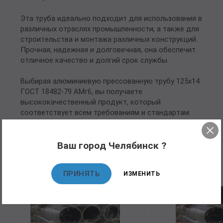
Эта труба идеально подходит для использования в
различных отраслях промышленности, а также для
строительства и монтажа различных конструкций.
Прочная, надежная и долговечная, она обеспечит
отличное качество и долгий срок службы.
Выбирая алюминиевую прессованную трубу 125х14
ГОСТ 18482-79 АМг6, вы получаете
высококачественный продукт, который
соответствует всем требованиям и стандартам.
Ваш город Челябинск ?
Рекомендуемые товары
ПРИНЯТЬ
ИЗМЕНИТЬ