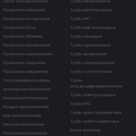
Листы холоднокатаные
Трубы легированные
Проволока вязальная
Трубы магистральные
Проволока гвоздильная
Трубы НКТ
Проволока Егоза
Трубы нефтепроводные
Проволока Репейник
Трубы обсадные
Проволока наплавочная
Трубы оцинкованные
Проволока оцинкованная
Трубы профильные
Проволока сварочная
Трубы спиралешовные
Проволока омедненная
Трубы толстостенные
Сетка шарнирная рабица
Трубы
холоднодеформированные
Арматура металлическая
Трубы электросварные
Катанка металлическая
Трубы ВУС
Квадрат металлический
Трубы хризотилцементные
Круг металлический
Трубы асбестоцементные
Лента металлическая
Балка железная
Полоса металлическая