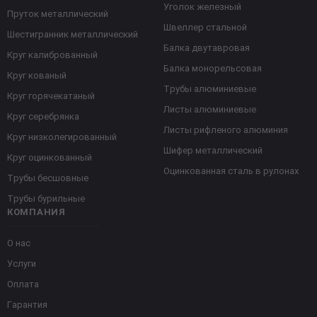
Уголок железный
Пруток металлический
Швеллер стальной
Шестигранник металлический
Балка двутавровая
Круг калиброванный
Балка монорельсовая
Круг кованый
Трубы алюминиевые
Круг горячекатаный
Листы алюминиевые
Круг серебрянка
Листы рифленого алюминия
Круг низколегированный
Шифер металлический
Круг оцинкованный
Оцинкованная сталь в рулонах
Трубы бесшовные
Трубы бурильные
КОМПАНИЯ
О нас
Услуги
Оплата
Гарантия