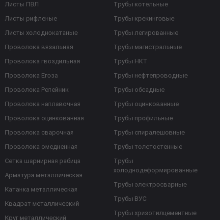
Листы ПВЛ
Трубы котельные
Листы рифленые
Трубы крекинговые
Листы холоднокатаные
Трубы легированные
Проволока вязальная
Трубы магистральные
Проволока гвоздильная
Трубы НКТ
Проволока Егоза
Трубы нефтепроводные
Проволока Репейник
Трубы обсадные
Проволока наплавочная
Трубы оцинкованные
Проволока оцинкованная
Трубы профильные
Проволока сварочная
Трубы спиралешовные
Проволока омедненная
Трубы толстостенные
Сетка шарнирная рабица
Трубы
холоднодеформированные
Арматура металлическая
Трубы электросварные
Катанка металлическая
Трубы ВУС
Квадрат металлический
Трубы хризотилцементные
Круг металлический