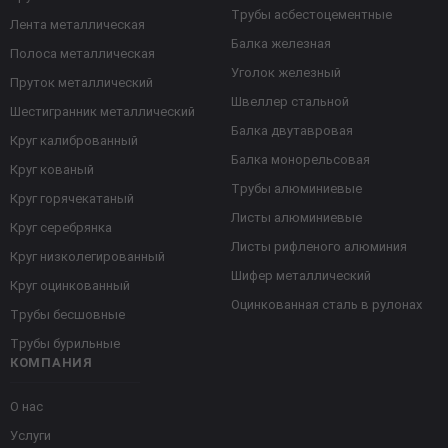
Трубы асбестоцементные
Лента металлическая
Балка железная
Полоса металлическая
Уголок железный
Пруток металлический
Швеллер стальной
Шестигранник металлический
Балка двутавровая
Круг калиброванный
Балка монорельсовая
Круг кованый
Трубы алюминиевые
Круг горячекатаный
Листы алюминиевые
Круг серебрянка
Листы рифленого алюминия
Круг низколегированный
Шифер металлический
Круг оцинкованный
Оцинкованная сталь в рулонах
Трубы бесшовные
Трубы бурильные
КОМПАНИЯ
О нас
Услуги