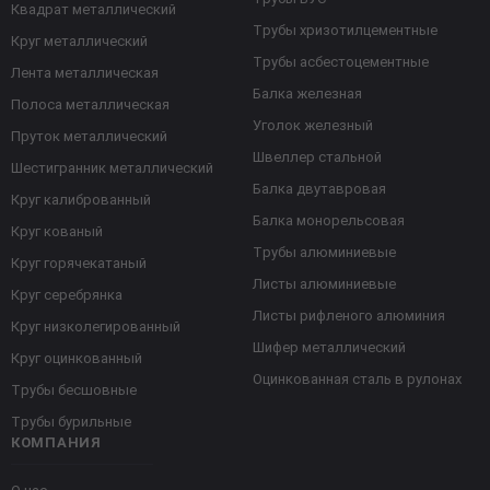
Квадрат металлический
Трубы хризотилцементные
Круг металлический
Трубы асбестоцементные
Лента металлическая
Балка железная
Полоса металлическая
Уголок железный
Пруток металлический
Швеллер стальной
Шестигранник металлический
Балка двутавровая
Круг калиброванный
Балка монорельсовая
Круг кованый
Трубы алюминиевые
Круг горячекатаный
Листы алюминиевые
Круг серебрянка
Листы рифленого алюминия
Круг низколегированный
Шифер металлический
Круг оцинкованный
Оцинкованная сталь в рулонах
Трубы бесшовные
Трубы бурильные
КОМПАНИЯ