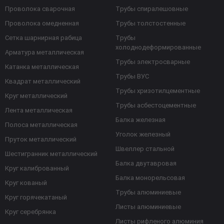
Проволока сварочная
Трубы спиралешовные
Проволока омедненная
Трубы толстостенные
Сетка шарнирная рабица
Трубы
холоднодеформированные
Арматура металлическая
Трубы электросварные
Катанка металлическая
Трубы ВУС
Квадрат металлический
Трубы хризотилцементные
Круг металлический
Трубы асбестоцементные
Лента металлическая
Балка железная
Полоса металлическая
Уголок железный
Пруток металлический
Швеллер стальной
Шестигранник металлический
Балка двутавровая
Круг калиброванный
Балка монорельсовая
Круг кованый
Трубы алюминиевые
Круг горячекатаный
Листы алюминиевые
Круг серебрянка
Листы рифленого алюминия