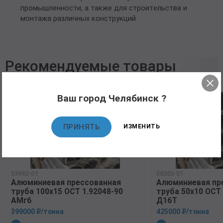
промышленности, а также для строительства и
монтажа различных конструкций.
Рекомендуемые товары
Ваш город Челябинск ?
ПРИНЯТЬ
ИЗМЕНИТЬ
53992-01
58383-01
Алюминиевая прессованная
Алюминиевая пр
труба 100х15 ОСТ 1.92048-90
труба 50х10 ОСТ 
АМг6
Д16Т
399000 ₽/тонна
425000 ₽/тонна