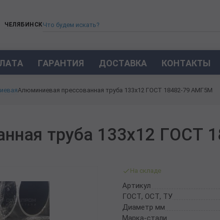
ЧЕЛЯБИНСК
ЛАТА
ГАРАНТИЯ
ДОСТАВКА
КОНТАКТЫ
ТРУБА СТАЛЬНАЯ БЕСШОВНАЯ
иевая
Алюминиевая прессованная труба 133х12 ГОСТ 18482-79 АМГ5М
ТРУБА БЕСШОВНАЯ ХОЛОДНОКАТАНАЯ
ТРУБА БЕСШОВНАЯ 12Х18Н10Т
ТРУБА СТАЛЬНАЯ ОЦИНКОВАННАЯ
анная труба 133х12 ГОСТ 
ТРУБА ТОЛСТОСТЕННАЯ
ТРУБА ЭЛЕКТРОСВАРНАЯ СТАЛЬНАЯ
ТРУБА ВОДОГАЗОПРОВОДНАЯ ВГП
На складе
ТРУБА ПРОФИЛЬНАЯ
Артикул
ТРУБА ЛЕГИРОВАННАЯ
ГОСТ, ОСТ, ТУ
ТРУБЫ ИЗ УГЛЕРОДИСТОЙ СТАЛИ
Диаметр мм
ТРУБА ГАЗЛИФТНАЯ
Марка-стали