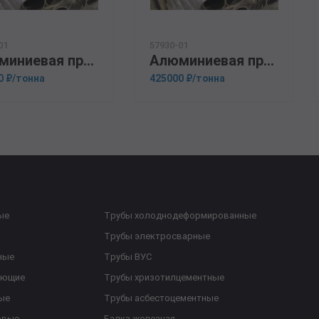
01
57930-01
Алюминиевая прессованная труба 18х2,5 ОСТ 1.92048-90 Д16
Алюминиевая прессованная труба 40х3 ГОСТ 18482-79 Д16М
0 ₽/тонна
425000 ₽/тонна
ые
Трубы холоднодеформированные
Трубы электросварные
ные
Трубы ВУС
еющие
Трубы хризотилцементные
ые
Трубы асбестоцементные
овые
Балка железная