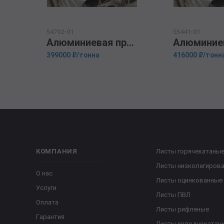
54792-01
55441-01
Алюминиевая прессованная труба 130х20 ОСТ 1.92048-90 АМГ5М
399000 ₽/тонна
416000 ₽/тонн
КОМПАНИЯ
Листы горячекатаны
Листы низколегиров
О нас
Листы оцинкованные
Услуги
Листы ПВЛ
Оплата
Листы рифленые
Гарантия
Листы холоднокатан