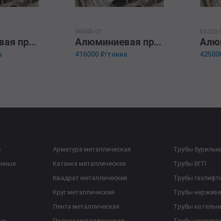
56043-01
56223-
Алюминиевая прессованная труба 146х25 ГОСТ 18482-79 Д16Т
Алюминиевая прессованная труба 180х20 ГОСТ 18482-79 Д1Т
а
416000 ₽/тонна
42500
е
Арматура металлическая
Трубы бурильн
анные
Катанка металлическая
Трубы ВГП
Квадрат металлический
Трубы газлифт
Круг металлический
Трубы нержав
Лента металлическая
Трубы котельн
ые
Полоса металлическая
Трубы крекинг