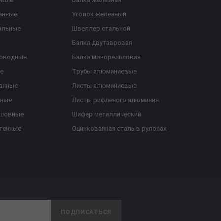
анные
Уголок железный
альные
Швеллер стальной
Балка двутавровая
роводные
Балка монорельсовая
е
Трубы алюминиевые
анные
Листы алюминиевые
ьные
Листы рифленого алюминия
ешовные
Шифер металлический
тенные
Оцинкованная сталь в рулонах
ПОДПИСАТЬСЯ