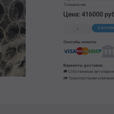
ТРУБА БУРИЛЬНАЯ СБТМ, ТБСУ
Толщина мм
ТРУБА КОТЕЛЬНАЯ
Цена: 416000 ру
ТРУБА КРЕКИНГОВАЯ
ТРУБА МАГИСТРАЛЬНАЯ
В КОРЗИ
ТРУБА НАСОСНО-КОМПРЕССОРНАЯ (НКТ)
ТРУБА НЕФТЕПРОВОДНАЯ
Способы оплаты:
ТРУБА ОБСАДНАЯ
ТРУБА СПИРАЛЕШОВНАЯ
ТРУБЫ СТАЛЬНЫЕ ЛЕЖАЛЫЕ Б/У
ТРУБА ВОССТАНОВЛЕННАЯ
Варианты доставки:
ТРУБЫ В ВУС ИЗОЛЯЦИИ
🚚 Собственным автопарко
🚛 Транспортными компани