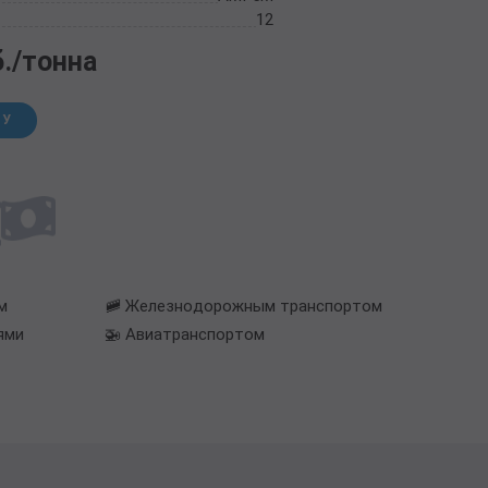
12
б./тонна
НУ
м
🚞 Железнодорожным транспортом
ями
🚁 Авиатранспортом