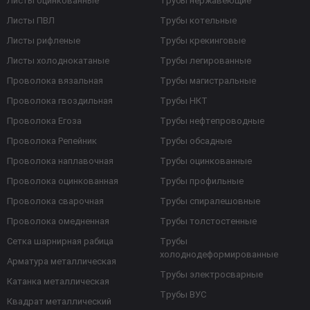
Листы оцинкованные
Трубы нержавеющие
Листы ПВЛ
Трубы котельные
Листы рифленые
Трубы крекинговые
Листы холоднокатаные
Трубы легированные
Проволока вязальная
Трубы магистральные
Проволока гвоздильная
Трубы НКТ
Проволока Егоза
Трубы нефтепроводные
Проволока Репейник
Трубы обсадные
Проволока наплавочная
Трубы оцинкованные
Проволока оцинкованная
Трубы профильные
Проволока сварочная
Трубы спиралешовные
Проволока омедненная
Трубы толстостенные
Сетка шарнирная рабица
Трубы
холоднодеформированные
Арматура металлическая
Трубы электросварные
Катанка металлическая
Трубы ВУС
Квадрат металлический