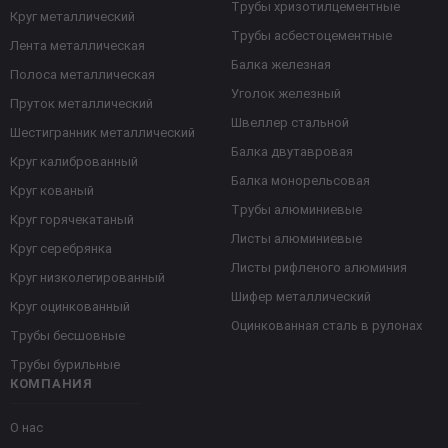
Трубы хризотилцементные
Круг металлический
Трубы асбестоцементные
Лента металлическая
Балка железная
Полоса металлическая
Уголок железный
Пруток металлический
Швеллер стальной
Шестигранник металлический
Балка двутавровая
Круг калиброванный
Балка монорельсовая
Круг кованый
Трубы алюминиевые
Круг горячекатаный
Листы алюминиевые
Круг серебрянка
Листы рифленого алюминия
Круг низколегированный
Шифер металлический
Круг оцинкованный
Оцинкованная сталь в рулонах
Трубы бесшовные
Трубы бурильные
КОМПАНИЯ
О нас