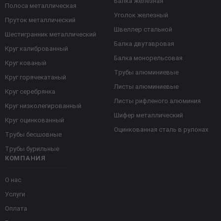
Балка железная
Полоса металлическая
Уголок железный
Пруток металлический
Швеллер стальной
Шестигранник металлический
Балка двутавровая
Круг калиброванный
Балка монорельсовая
Круг кованый
Трубы алюминиевые
Круг горячекатаный
Листы алюминиевые
Круг серебрянка
Листы рифленого алюминия
Круг низколегированный
Шифер металлический
Круг оцинкованный
Оцинкованная сталь в рулонах
Трубы бесшовные
Трубы бурильные
КОМПАНИЯ
О нас
Услуги
Оплата