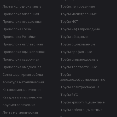
Листы холоднокатаные
Трубы легированные
Проволока вязальная
Трубы магистральные
Проволока гвоздильная
Трубы НКТ
Проволока Егоза
Трубы нефтепроводные
Проволока Репейник
Трубы обсадные
Проволока наплавочная
Трубы оцинкованные
Проволока оцинкованная
Трубы профильные
Проволока сварочная
Трубы спиралешовные
Проволока омедненная
Трубы толстостенные
Сетка шарнирная рабица
Трубы
холоднодеформированные
Арматура металлическая
Трубы электросварные
Катанка металлическая
Трубы ВУС
Квадрат металлический
Трубы хризотилцементные
Круг металлический
Трубы асбестоцементные
Лента металлическая