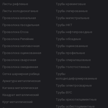
Листы рифленые
Трубы крекинговые
Листы холоднокатаные
Трубы легированные
Проволока вязальная
Трубы магистральные
Проволока гвоздильная
Трубы НКТ
Проволока Егоза
Трубы нефтепроводные
Проволока Репейник
Трубы обсадные
Проволока наплавочная
Трубы оцинкованные
Проволока оцинкованная
Трубы профильные
Проволока сварочная
Трубы спиралешовные
Проволока омедненная
Трубы толстостенные
Сетка шарнирная рабица
Трубы
холоднодеформированные
Арматура металлическая
Трубы электросварные
Катанка металлическая
Трубы ВУС
Квадрат металлический
Трубы хризотилцементные
Круг металлический
Трубы асбестоцементные