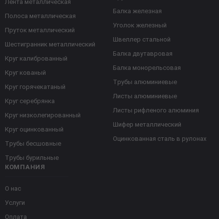
Лента металлическая
Балка железная
Полоса металлическая
Уголок железный
Пруток металлический
Швеллер стальной
Шестигранник металлический
Балка двутавровая
Круг калиброванный
Балка монорельсовая
Круг кованый
Трубы алюминиевые
Круг горячекатаный
Листы алюминиевые
Круг серебрянка
Листы рифленого алюминия
Круг низколегированный
Шифер металлический
Круг оцинкованный
Оцинкованная сталь в рулонах
Трубы бесшовные
Трубы бурильные
КОМПАНИЯ
О нас
Услуги
Оплата