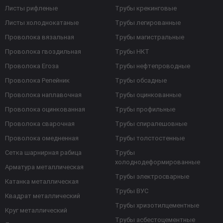
Листы рифленые
Трубы крекинговые
Листы холоднокатаные
Трубы легированные
Проволока вязальная
Трубы магистральные
Проволока гвоздильная
Трубы НКТ
Проволока Егоза
Трубы нефтепроводные
Проволока Репейник
Трубы обсадные
Проволока наплавочная
Трубы оцинкованные
Проволока оцинкованная
Трубы профильные
Проволока сварочная
Трубы спиралешовные
Проволока омедненная
Трубы толстостенные
Сетка шарнирная рабица
Трубы
холоднодеформированные
Арматура металлическая
Трубы электросварные
Катанка металлическая
Трубы ВУС
Квадрат металлический
Трубы хризотилцементные
Круг металлический
Трубы асбестоцементные