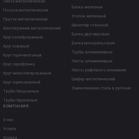
Лента металлическая
Балка железная
Полоса металлическая
Уголок железный
Пруток металлический
Швеллер стальной
Шестигранник металлический
Балка двутавровая
Круг калиброванный
Балка монорельсовая
Круг кованый
Трубы алюминиевые
Круг горячекатаный
Листы алюминиевые
Круг серебрянка
Листы рифленого алюминия
Круг низколегированный
Шифер металлический
Круг оцинкованный
Оцинкованная сталь в рулонах
Трубы бесшовные
Трубы бурильные
КОМПАНИЯ
О нас
Услуги
Оплата