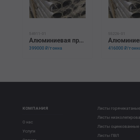
54911-01
55226-01
Алюминиевая прессованная труба 125х8 ГОСТ 18482-79 1915
399000 ₽/тонна
416000 ₽/тонн
КОМПАНИЯ
Листы горячекатаны
Листы низколегиров
О нас
Листы оцинкованные
Услуги
Листы ПВЛ