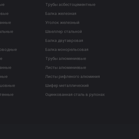
ые
Трубы асбестоцементные
овые
Балка железная
анные
Уголок железный
альные
Швеллер стальной
Балка двутавровая
роводные
Балка монорельсовая
е
Трубы алюминиевые
анные
Листы алюминиевые
ьные
Листы рифленого алюминия
ешовные
Шифер металлический
тенные
Оцинкованная сталь в рулонах