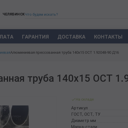
ЧЕЛЯБИНСК
ЛАТА
ГАРАНТИЯ
ДОСТАВКА
КОНТАКТЫ
ТРУБА СТАЛЬНАЯ БЕСШОВНАЯ
иевая
Алюминиевая прессованная труба 140х15 ОСТ 1.92048-90 Д16
ТРУБА БЕСШОВНАЯ ХОЛОДНОКАТАНАЯ
ТРУБА БЕСШОВНАЯ 12Х18Н10Т
ТРУБА СТАЛЬНАЯ ОЦИНКОВАННАЯ
нная труба 140х15 ОСТ 1.
ТРУБА ТОЛСТОСТЕННАЯ
ТРУБА ЭЛЕКТРОСВАРНАЯ СТАЛЬНАЯ
ТРУБА ВОДОГАЗОПРОВОДНАЯ ВГП
На складе
ТРУБА ПРОФИЛЬНАЯ
Артикул
ТРУБА ЛЕГИРОВАННАЯ
ГОСТ, ОСТ, ТУ
ТРУБЫ ИЗ УГЛЕРОДИСТОЙ СТАЛИ
Диаметр мм
ТРУБА ГАЗЛИФТНАЯ
Марка-стали