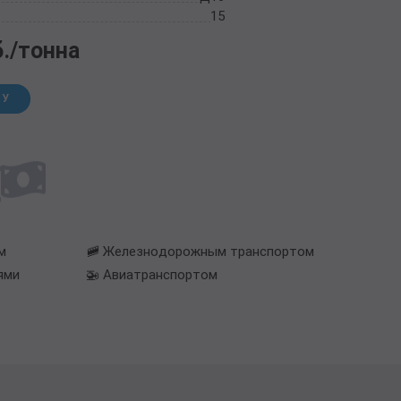
15
б./тонна
НУ
м
🚞 Железнодорожным транспортом
ями
🚁 Авиатранспортом