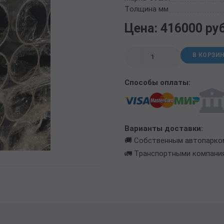
ТРУБА БУРИЛЬНАЯ СБТМ, ТБСУ
Толщина мм
ТРУБА КОТЕЛЬНАЯ
Цена: 416000 ру
ТРУБА КРЕКИНГОВАЯ
ТРУБА МАГИСТРАЛЬНАЯ
В КОРЗИ
ТРУБА НАСОСНО-КОМПРЕССОРНАЯ (НКТ)
ТРУБА НЕФТЕПРОВОДНАЯ
Способы оплаты:
ТРУБА ОБСАДНАЯ
ТРУБА СПИРАЛЕШОВНАЯ
ТРУБЫ СТАЛЬНЫЕ ЛЕЖАЛЫЕ Б/У
ТРУБА ВОССТАНОВЛЕННАЯ
Варианты доставки:
ТРУБЫ В ВУС ИЗОЛЯЦИИ
🚚 Собственным автопарко
🚛 Транспортными компани