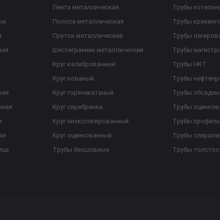
Лента металлическая
Трубы котельн
ые
Полоса металлическая
Трубы крекинг
я
Пруток металлический
Трубы легиров
ная
Шестигранник металлический
Трубы магистр
Круг калиброванный
Трубы НКТ
Круг кованый
Трубы нефтеп
ная
Круг горячекатаный
Трубы обсадны
нная
Круг серебрянка
Трубы оцинков
я
Круг низколегированный
Трубы профил
ая
Круг оцинкованный
Трубы спирал
ица
Трубы бесшовные
Трубы толстос