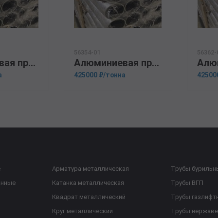
56354-01
56362-
Алюминиевая прессованная труба 140х10 ОСТ 1.92048-90 Д16Т
Алюминиевая прессованная труба 200х18 ГОСТ 18482-79 АК6
а
425000 ₽/тонна
42500
е
Арматура металлическая
Трубы бурильн
анные
Катанка металлическая
Трубы ВГП
Квадрат металлический
Трубы газлифт
Круг металлический
Трубы нержав