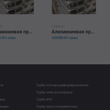
01
57404-01
Алюминиевая прессованная труба 200х18 ГОСТ 18482-79 В95
Алюминиевая прессованная труба 34х4 ГОСТ 18482-79 Д16
0 ₽/тонна
425000 ₽/тонна
ые
Трубы холоднодеформированные
Трубы электросварные
ные
Трубы ВУС
еющие
Трубы хризотилцементные