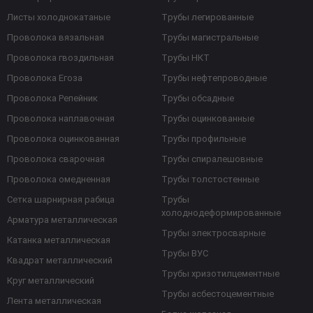
Листы холоднокатаные
Трубы легированные
Проволока вязальная
Трубы магистральные
Проволока гвоздильная
Трубы НКТ
Проволока Егоза
Трубы нефтепроводные
Проволока Репейник
Трубы обсадные
Проволока наплавочная
Трубы оцинкованные
Проволока оцинкованная
Трубы профильные
Проволока сварочная
Трубы спиралешовные
Проволока омедненная
Трубы толстостенные
Сетка шарнирная рабица
Трубы
холоднодеформированные
Арматура металлическая
Трубы электросварные
Катанка металлическая
Трубы ВУС
Квадрат металлический
Трубы хризотилцементные
Круг металлический
Трубы асбестоцементные
Лента металлическая