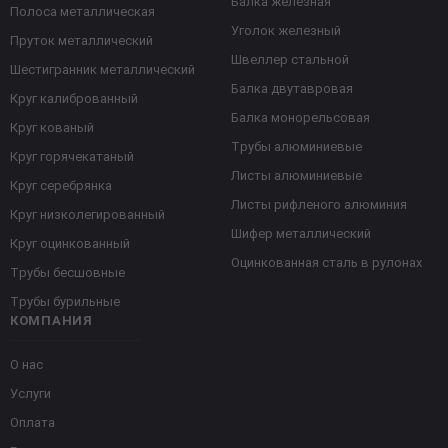
Балка железная
Полоса металлическая
Уголок железный
Пруток металлический
Швеллер стальной
Шестигранник металлический
Балка двутавровая
Круг калиброванный
Балка монорельсовая
Круг кованый
Трубы алюминиевые
Круг горячекатаный
Листы алюминиевые
Круг серебрянка
Листы рифленого алюминия
Круг низколегированный
Шифер металлический
Круг оцинкованный
Оцинкованная сталь в рулонах
Трубы бесшовные
Трубы бурильные
КОМПАНИЯ
О нас
Услуги
Оплата