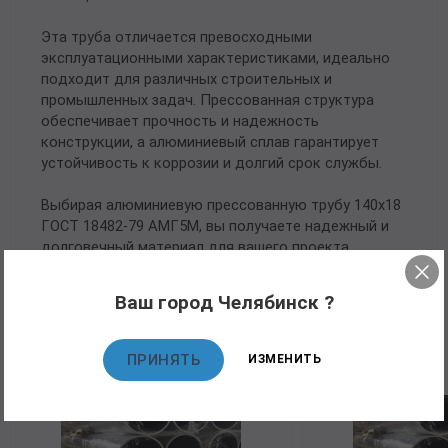
Эта труба отличается превосходными
эксплуатационными характеристиками, идеально
подходит для различных строительных и
промышленных задач. Прессованная структура
обеспечивает прочность и надежность
конструкции, а алюминиевый сплав гарантирует
устойчивость к коррозии и долгий срок службы.
Выбирая алюминиевую прессованную трубу 140х18
ГОСТ 18482-79 АМГ5М, вы получаете надежный и
долговечный материал для вашего проекта.
Ваш город Челябинск ?
Рекомендуемые товары
ПРИНЯТЬ
ИЗМЕНИТЬ