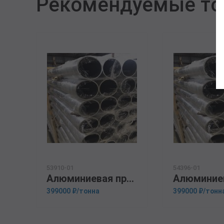
Рекомендуемые т
53910-01
54396-01
Алюминиевая прессованная труба 100х10 ОСТ 1.92048-90 В95
399000 ₽/тонна
399000 ₽/тонн