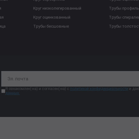
я
Круг низколегированный
Трубы профил
ая
Круг оцинкованный
Трубы спирал
ица
Трубы бесшовные
Трубы толстос
Я ознакомлен(-на) и согласен(-на) с
политикой конфиденциальности
и даю
данных.