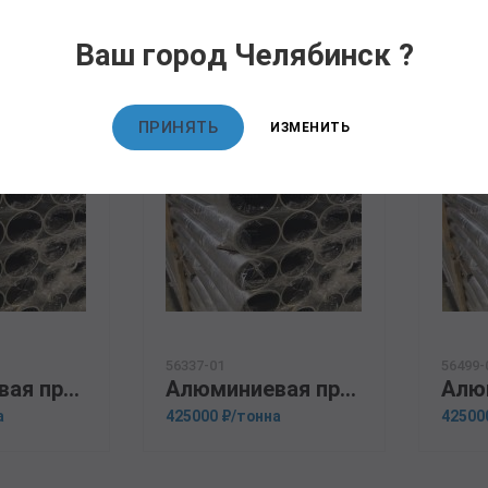
овары
Ваш город Челябинск ?
ПРИНЯТЬ
ИЗМЕНИТЬ
56337-01
56499-
Алюминиевая прессованная труба 108х15 ГОСТ 18482-79 Д1Т
Алюминиевая прессованная труба 200х15 ОСТ 1.92048-90 АМц
а
425000 ₽/тонна
42500