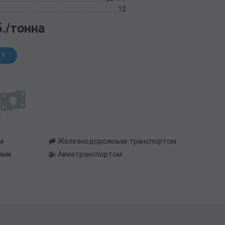
12
б./тонна
НУ
м
🚞 Железнодорожным транспортом
ями
🚁 Авиатранспортом