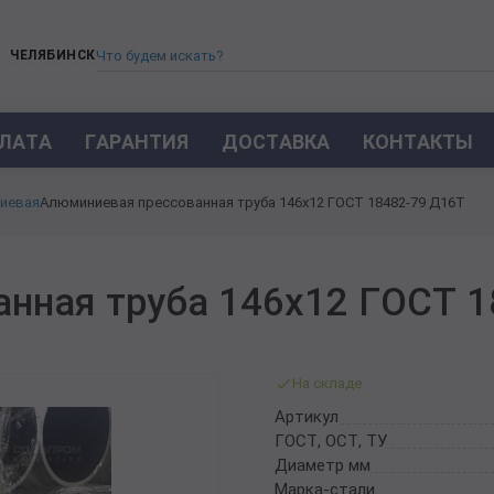
ЧЕЛЯБИНСК
ЛАТА
ГАРАНТИЯ
ДОСТАВКА
КОНТАКТЫ
ТРУБА СТАЛЬНАЯ БЕСШОВНАЯ
иевая
Алюминиевая прессованная труба 146х12 ГОСТ 18482-79 Д16Т
ТРУБА БЕСШОВНАЯ ХОЛОДНОКАТАНАЯ
ТРУБА БЕСШОВНАЯ 12Х18Н10Т
ТРУБА СТАЛЬНАЯ ОЦИНКОВАННАЯ
нная труба 146х12 ГОСТ 1
ТРУБА ТОЛСТОСТЕННАЯ
ТРУБА ЭЛЕКТРОСВАРНАЯ СТАЛЬНАЯ
ТРУБА ВОДОГАЗОПРОВОДНАЯ ВГП
На складе
ТРУБА ПРОФИЛЬНАЯ
Артикул
ТРУБА ЛЕГИРОВАННАЯ
ГОСТ, ОСТ, ТУ
ТРУБЫ ИЗ УГЛЕРОДИСТОЙ СТАЛИ
Диаметр мм
ТРУБА ГАЗЛИФТНАЯ
Марка-стали