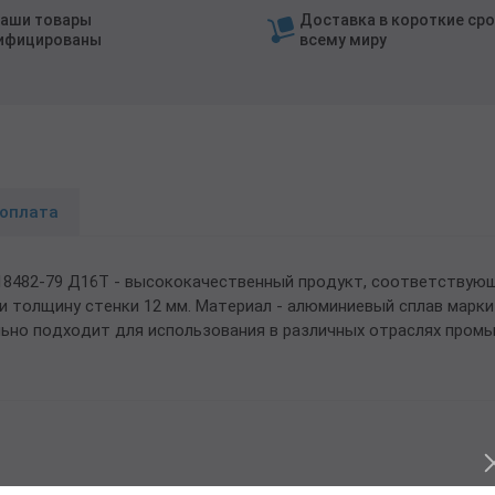
наши товары
Доставка в короткие сро
ифицированы
всему миру
 оплата
18482-79 Д16Т - высококачественный продукт, соответствующ
 и толщину стенки 12 мм. Материал - алюминиевый сплав мар
льно подходит для использования в различных отраслях пром