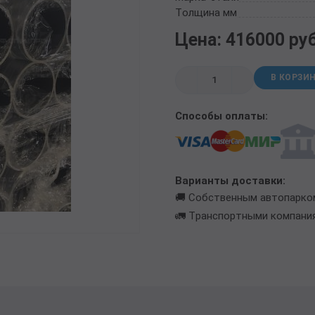
ТРУБА БУРИЛЬНАЯ СБТМ, ТБСУ
Толщина мм
ТРУБА КОТЕЛЬНАЯ
Цена: 416000 ру
ТРУБА КРЕКИНГОВАЯ
ТРУБА МАГИСТРАЛЬНАЯ
В КОРЗИ
ТРУБА НАСОСНО-КОМПРЕССОРНАЯ (НКТ)
ТРУБА НЕФТЕПРОВОДНАЯ
Способы оплаты:
ТРУБА ОБСАДНАЯ
ТРУБА СПИРАЛЕШОВНАЯ
ТРУБЫ СТАЛЬНЫЕ ЛЕЖАЛЫЕ Б/У
ТРУБА ВОССТАНОВЛЕННАЯ
Варианты доставки:
ТРУБЫ В ВУС ИЗОЛЯЦИИ
🚚 Собственным автопарко
🚛 Транспортными компани