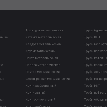
е
Арматура металлическая
Трубы бурильн
анные
Катанка металлическая
Трубы ВГП
Квадрат металлический
Трубы газлифт
Круг металлический
Трубы нержав
Лента металлическая
Трубы котельн
ые
Полоса металлическая
Трубы крекинг
я
Пруток металлический
Трубы легиров
ная
Шестигранник металлический
Трубы магистр
Круг калиброванный
Трубы НКТ
Круг кованый
Трубы нефтеп
ная
Круг горячекатаный
Трубы обсадны
нная
Круг серебрянка
Трубы оцинков