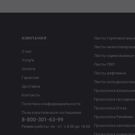
КОМПАНИЯ
Листы горячекатаны
Листы низколегиров
О нас
Листы оцинкованные
Услуги
Листы ПВЛ
Оплата
Листы рифленые
Гарантия
Листы холоднокатан
Доставка
Проволока вязальна
Контакты
Проволока гвоздиль
Политика конфиденциальности
Проволока Егоза
Пользовательское соглашение
Проволока Репейник
8-800-301-63-99
Проволока наплавоч
Режим работы: пн - пт: с 8.00 до 18.00
Проволока оцинкова