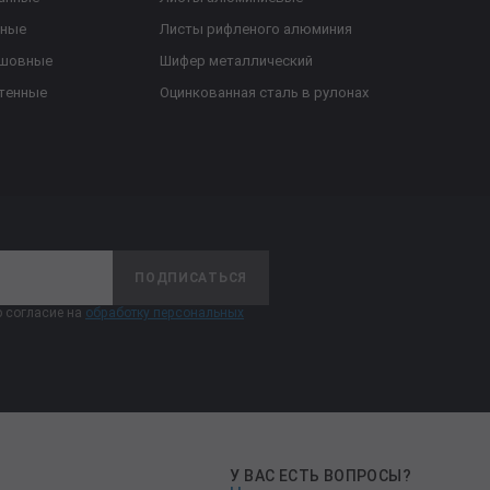
ьные
Листы рифленого алюминия
ешовные
Шифер металлический
тенные
Оцинкованная сталь в рулонах
ПОДПИСАТЬСЯ
 согласие на
обработку персональных
У ВАС ЕСТЬ ВОПРОСЫ?