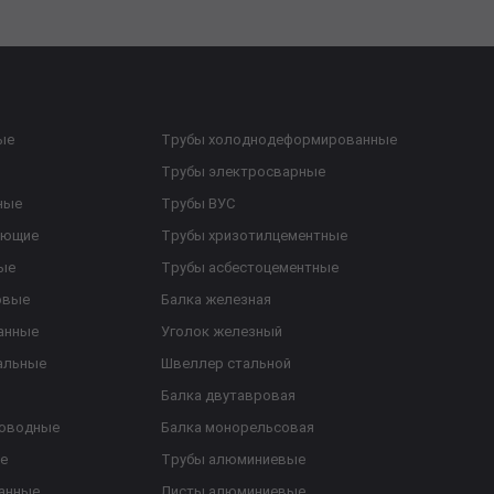
ые
Трубы холоднодеформированные
Трубы электросварные
ные
Трубы ВУС
еющие
Трубы хризотилцементные
ые
Трубы асбестоцементные
овые
Балка железная
анные
Уголок железный
альные
Швеллер стальной
Балка двутавровая
роводные
Балка монорельсовая
е
Трубы алюминиевые
анные
Листы алюминиевые