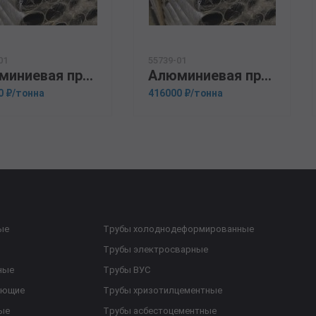
01
55739-01
Алюминиевая прессованная труба 14х2 ГОСТ 18482-79 АМГ6М
Алюминиевая прессованная труба 159х10 ГОСТ 18482-79 АМГ5М
0 ₽/тонна
416000 ₽/тонна
ые
Трубы холоднодеформированные
Трубы электросварные
ные
Трубы ВУС
еющие
Трубы хризотилцементные
ые
Трубы асбестоцементные