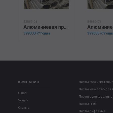
53867-01
54689-01
Алюминиевая прессованная труба 100х4 ОСТ 1.92048-90 АМГ5М
399000 ₽/тонна
399000 ₽/тонн
КОМПАНИЯ
Листы горячекатаны
Листы низколегиров
О нас
Листы оцинкованные
Услуги
Листы ПВЛ
Оплата
Листы рифленые