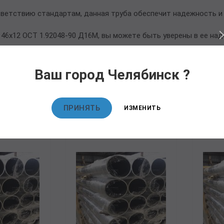
ветствию стандартам, данная труба обеспечит надежность и 
6х12 ОСТ 1.92048-90 Д16М, вы можете быть уверены в ее над
Ваш город Челябинск ?
овары
ПРИНЯТЬ
ИЗМЕНИТЬ