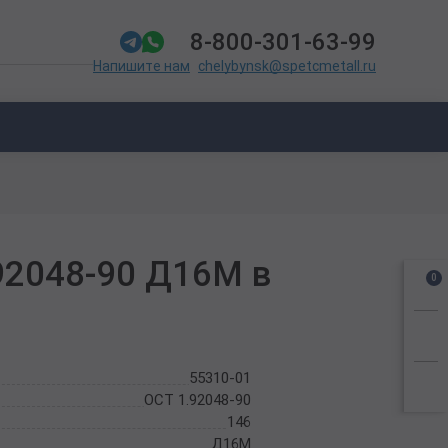
8-800-301-63-99
chelybynsk@spetcmetall.ru
Напишите нам
92048-90 Д16М в
0
55310-01
ОСТ 1.92048-90
146
Д16М