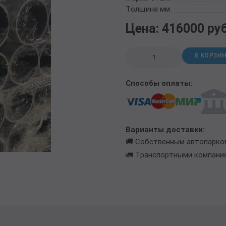
ТРУБА БУРИЛЬНАЯ СБТМ, ТБСУ
Толщина мм
ТРУБА КОТЕЛЬНАЯ
Цена: 416000 ру
ТРУБА КРЕКИНГОВАЯ
ТРУБА МАГИСТРАЛЬНАЯ
В КОРЗИ
ТРУБА НАСОСНО-КОМПРЕССОРНАЯ (НКТ)
ТРУБА НЕФТЕПРОВОДНАЯ
Способы оплаты:
ТРУБА ОБСАДНАЯ
ТРУБА СПИРАЛЕШОВНАЯ
ТРУБЫ СТАЛЬНЫЕ ЛЕЖАЛЫЕ Б/У
ТРУБА ВОССТАНОВЛЕННАЯ
Варианты доставки:
ТРУБЫ В ВУС ИЗОЛЯЦИИ
🚚 Собственным автопарко
🚛 Транспортными компани