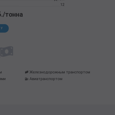
12
б./тонна
НУ
м
🚞 Железнодорожным транспортом
ями
🚁 Авиатранспортом