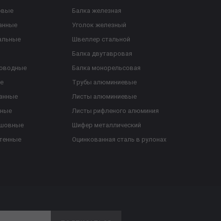
овые
Балка железная
анные
Уголок железный
альные
Швеллер стальной
Балка двутавровая
роводные
Балка монорельсовая
е
Трубы алюминиевые
анные
Листы алюминиевые
ьные
Листы рифленого алюминия
ешовные
Шифер металлический
тенные
Оцинкованная сталь в рулонах