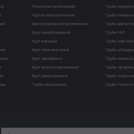
ые
Полоса металлическая
Трубы крекинг
я
Пруток металлический
Трубы легиров
ная
Шестигранник металлический
Трубы магистр
Круг калиброванный
Трубы НКТ
Круг кованый
Трубы нефтеп
ная
Круг горячекатаный
Трубы обсадны
нная
Круг серебрянка
Трубы оцинков
я
Круг низколегированный
Трубы профил
ая
Круг оцинкованный
Трубы спирал
ица
Трубы бесшовные
Трубы толстос