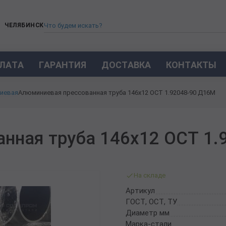
ЧЕЛЯБИНСК
ЛАТА
ГАРАНТИЯ
ДОСТАВКА
КОНТАКТЫ
ТРУБА СТАЛЬНАЯ БЕСШОВНАЯ
иевая
Алюминиевая прессованная труба 146х12 ОСТ 1.92048-90 Д16М
ТРУБА БЕСШОВНАЯ ХОЛОДНОКАТАНАЯ
ТРУБА БЕСШОВНАЯ 12Х18Н10Т
ТРУБА СТАЛЬНАЯ ОЦИНКОВАННАЯ
нная труба 146х12 ОСТ 1.
ТРУБА ТОЛСТОСТЕННАЯ
ТРУБА ЭЛЕКТРОСВАРНАЯ СТАЛЬНАЯ
ТРУБА ВОДОГАЗОПРОВОДНАЯ ВГП
На складе
ТРУБА ПРОФИЛЬНАЯ
Артикул
ТРУБА ЛЕГИРОВАННАЯ
ГОСТ, ОСТ, ТУ
ТРУБЫ ИЗ УГЛЕРОДИСТОЙ СТАЛИ
Диаметр мм
ТРУБА ГАЗЛИФТНАЯ
Марка-стали