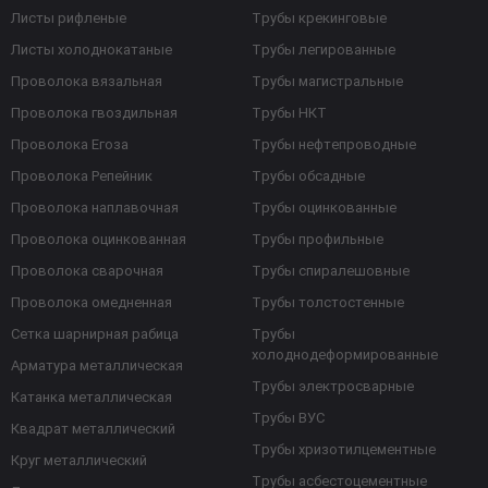
Листы рифленые
Трубы крекинговые
Листы холоднокатаные
Трубы легированные
Проволока вязальная
Трубы магистральные
Проволока гвоздильная
Трубы НКТ
Проволока Егоза
Трубы нефтепроводные
Проволока Репейник
Трубы обсадные
Проволока наплавочная
Трубы оцинкованные
Проволока оцинкованная
Трубы профильные
Проволока сварочная
Трубы спиралешовные
Проволока омедненная
Трубы толстостенные
Сетка шарнирная рабица
Трубы
холоднодеформированные
Арматура металлическая
Трубы электросварные
Катанка металлическая
Трубы ВУС
Квадрат металлический
Трубы хризотилцементные
Круг металлический
Трубы асбестоцементные