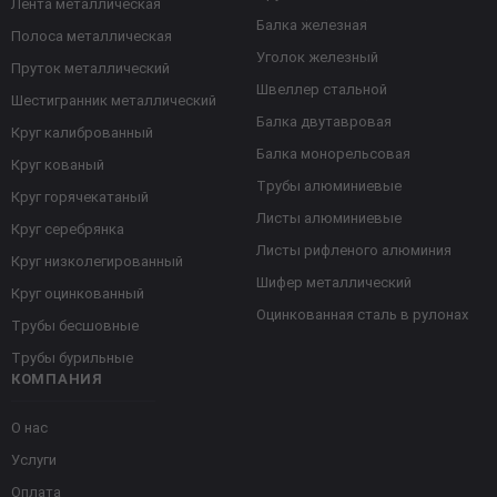
Лента металлическая
Балка железная
Полоса металлическая
Уголок железный
Пруток металлический
Швеллер стальной
Шестигранник металлический
Балка двутавровая
Круг калиброванный
Балка монорельсовая
Круг кованый
Трубы алюминиевые
Круг горячекатаный
Листы алюминиевые
Круг серебрянка
Листы рифленого алюминия
Круг низколегированный
Шифер металлический
Круг оцинкованный
Оцинкованная сталь в рулонах
Трубы бесшовные
Трубы бурильные
КОМПАНИЯ
О нас
Услуги
Оплата