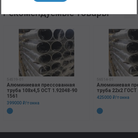
Рекомендуемые товары
54519-01
56514-01
Алюминиевая прессованная
Алюминиевая пр
труба 108х4,5 ОСТ 1.92048-90
труба 22х2 ГОСТ
1561
425000 ₽/тонна
399000 ₽/тонна