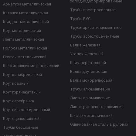
холоднодеформированные
Арматура металлическая
Трубы электросварные
Катанка металлическая
Трубы ВУС
Квадрат металлический
Трубы хризотилцементные
Круг металлический
Трубы асбестоцементные
Лента металлическая
Балка железная
Полоса металлическая
Уголок железный
Пруток металлический
Швеллер стальной
Шестигранник металлический
Балка двутавровая
Круг калиброванный
Балка монорельсовая
Круг кованый
Трубы алюминиевые
Круг горячекатаный
Листы алюминиевые
Круг серебрянка
Листы рифленого алюминия
Круг низколегированный
Шифер металлический
Круг оцинкованный
Оцинкованная сталь в рулонах
Трубы бесшовные