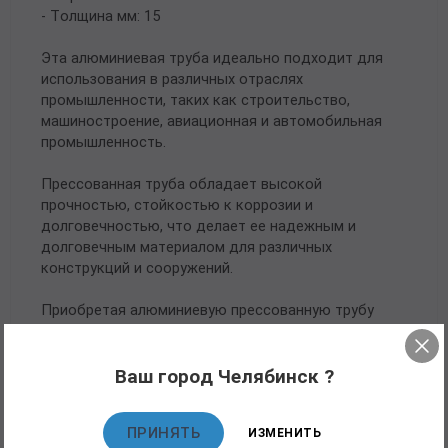
- Толщина мм: 15
Эта алюминиевая труба идеально подходит для
использования в различных отраслях
промышленности, таких как строительство,
машиностроение, авиационная и автомобильная
промышленность.
Прессованная труба обладает высокой
прочностью, стойкостью к коррозии и
долговечностью, что делает ее надежным и
долговечным материалом для различных
конструкций и сооружений.
Приобретая алюминиевую прессованную трубу
146х15 ГОСТ 18482-79 АМГ5М, вы получаете
гарантированное качество и надежность,
соответствующие самым высоким стандартам
Ваш город Челябинск ?
отрасли.
ПРИНЯТЬ
ИЗМЕНИТЬ