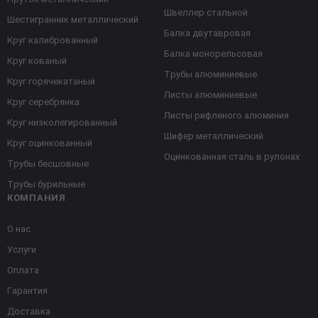
Швеллер стальной
Шестигранник металлический
Балка двутавровая
Круг калиброванный
Балка монорельсовая
Круг кованый
Трубы алюминиевые
Круг горячекатаный
Листы алюминиевые
Круг серебрянка
Листы рифленого алюминия
Круг низколегированный
Шифер металлический
Круг оцинкованный
Оцинкованная сталь в рулонах
Трубы бесшовные
Трубы бурильные
КОМПАНИЯ
О нас
Услуги
Оплата
Гарантия
Доставка