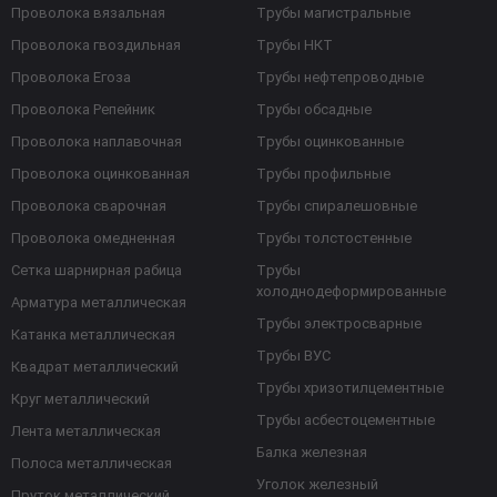
Проволока вязальная
Трубы магистральные
Проволока гвоздильная
Трубы НКТ
Проволока Егоза
Трубы нефтепроводные
Проволока Репейник
Трубы обсадные
Проволока наплавочная
Трубы оцинкованные
Проволока оцинкованная
Трубы профильные
Проволока сварочная
Трубы спиралешовные
Проволока омедненная
Трубы толстостенные
Сетка шарнирная рабица
Трубы
холоднодеформированные
Арматура металлическая
Трубы электросварные
Катанка металлическая
Трубы ВУС
Квадрат металлический
Трубы хризотилцементные
Круг металлический
Трубы асбестоцементные
Лента металлическая
Балка железная
Полоса металлическая
Уголок железный
Пруток металлический