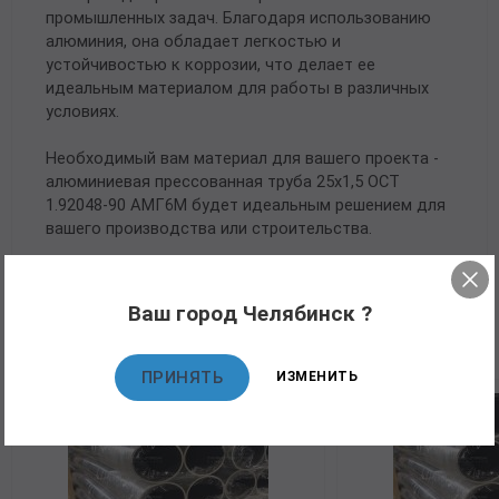
промышленных задач. Благодаря использованию
алюминия, она обладает легкостью и
устойчивостью к коррозии, что делает ее
идеальным материалом для работы в различных
условиях.
Необходимый вам материал для вашего проекта -
алюминиевая прессованная труба 25х1,5 ОСТ
1.92048-90 АМГ6М будет идеальным решением для
вашего производства или строительства.
Ваш город Челябинск ?
Рекомендуемые товары
ПРИНЯТЬ
ИЗМЕНИТЬ